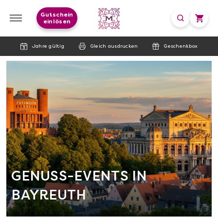
Gutschein
einlösen
Jahre gültig
Gleich ausdrucken
Geschenkbox
GENUSS-EVENTS IN
BAYREUTH