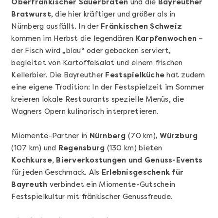
Oberfränkischer Sauerbraten
und die
Bayreuther
Bratwurst
, die hier kräftiger und größer als in
Nürnberg ausfällt. In der
Fränkischen Schweiz
kommen im Herbst die legendären
Karpfenwochen
–
der Fisch wird „blau“ oder gebacken serviert,
begleitet von Kartoffelsalat und einem frischen
Kellerbier. Die Bayreuther
Festspielküche
hat zudem
Mehr anzeigen
eine eigene Tradition: In der Festspielzeit im Sommer
Sushi Basic Kurs Bonn
kreieren lokale Restaurants spezielle Menüs, die
Wagners Opern kulinarisch interpretieren.
Miomente-Partner in
Nürnberg
(70 km),
Würzburg
(107 km) und
Regensburg
(130 km) bieten
Kochkurse, Bierverkostungen und Genuss-Events
für jeden Geschmack. Als
Erlebnisgeschenk für
Bayreuth
verbindet ein Miomente-Gutschein
Festspielkultur mit fränkischer Genussfreude.