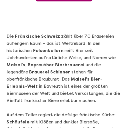
Die
Fränkische Schweiz
zählt über 70 Brauereien
auf engem Raum – das ist Weltrekord. In den
historischen
Felsenkellern
reift Bier seit
Jahrhunderten auf natürliche Weise, und Namen wie
Maisel's
,
Bayreuther Bierbrauerei
und die
legendäre
Brauerei Schinner
stehen für
oberfränkische Braukunst. Das
Maisel's Bier-
Mehr anzeigen
Erlebnis-Welt
in Bayreuth ist eines der größten
Wunderschöner Weinabend
Biermuseen der Welt und bietet Verkostungen, die die
Vielfalt fränkischer Biere erlebbar machen.
Auf dem Teller regiert die deftige fränkische Küche:
Schäufele
mit Klößen und dunkler Biersoße,