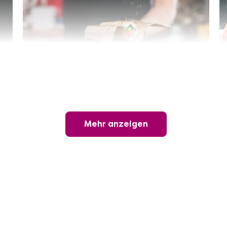
Sushi-Kochkurs@Home
Online Sushi Kochkurs: Alles rund um die
perfekte Maki-Rolle!
Mehr anzeigen
Ganz Deutschland und Österreich
3 Termine
69,00 €
Entdecken