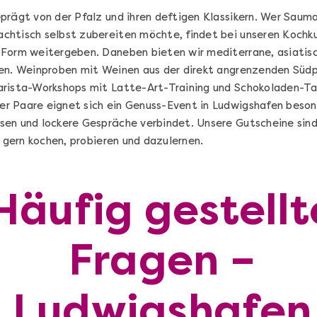
prägt von der Pfalz und ihren deftigen Klassikern. Wer Saum
htisch selbst zubereiten möchte, findet bei unseren Kochku
Form weitergeben. Daneben bieten wir mediterrane, asiatisc
gen. Weinproben mit Weinen aus der direkt angrenzenden Süd
arista-Workshops mit Latte-Art-Training und Schokoladen-Ta
 Paare eignet sich ein Genuss-Event in Ludwigshafen besond
en und lockere Gespräche verbindet. Unsere Gutscheine sind f
e gern kochen, probieren und dazulernen.
Häufig gestellt
Die beste Pizza@Home
Fragen –
Vom richtigen Kneten und dem perfekten
Sugo: Pizza ideale im Online-Kochkurs
Ludwigshafen
Ganz Deutschland und Österreich