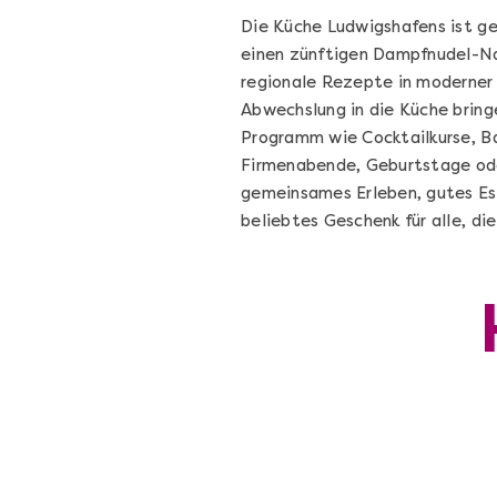
Die Küche Ludwigshafens ist ge
einen zünftigen Dampfnudel-Nac
regionale Rezepte in moderner 
Abwechslung in die Küche brin
Programm wie Cocktailkurse, B
Firmenabende, Geburtstage oder
gemeinsames Erleben, gutes Ess
beliebtes Geschenk für alle, di
Mannheim erschmecken
Kulinarisches Locationhopping in
Mannheim
Mannheim