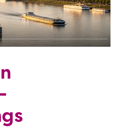
in
—
ngs