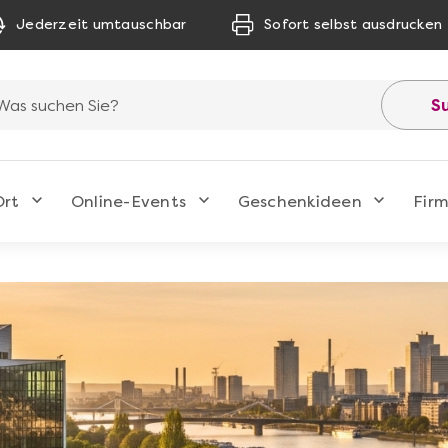
Jederzeit umtauschbar
Sofort selbst ausdrucken
S
Ort
Online-Events
Geschenkideen
Fir