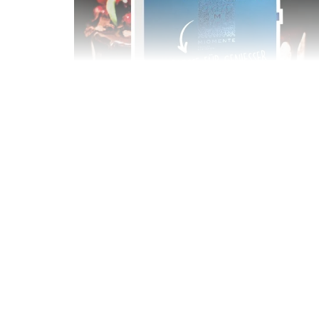
Geschenkbox 100€
Freie Auswahl aus über 1.600 Events -
Regelmäßige Termine garantiert
Deutschland & Österreich
Gutschein 3 Jahre gültig
100,00 €
Entdecken