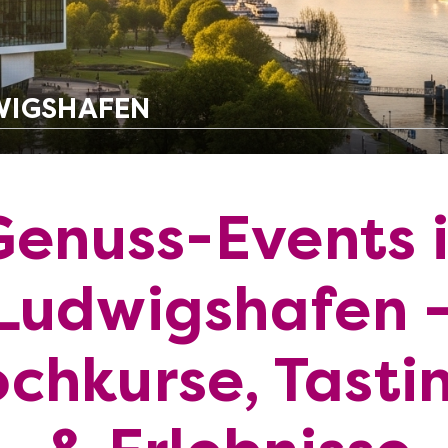
WIGSHAFEN
Genuss-Events 
Ludwigshafen 
chkurse, Tasti