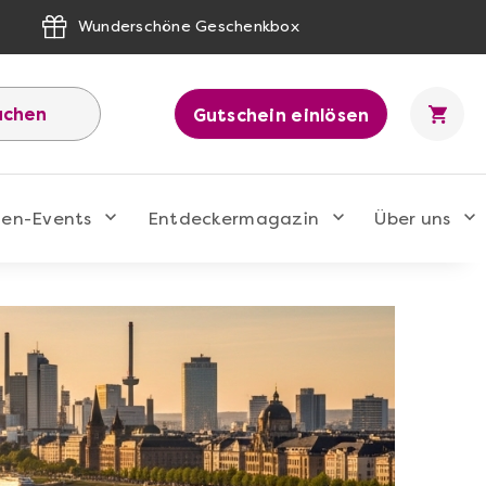
Wunderschöne Geschenkbox
uchen
Gutschein einlösen
men-Events
Entdeckermagazin
Über uns