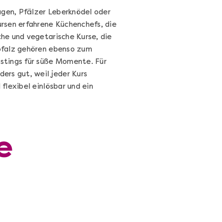
agen, Pfälzer Leberknödel oder
rsen erfahrene Küchenchefs, die
he und vegetarische Kurse, die
pfalz gehören ebenso zum
stings für süße Momente. Für
ers gut, weil jeder Kurs
lexibel einlösbar und ein
e
Sushi Selber Machen - DIY-Set
Sushi Starter Set: DIY-Box mit Videokurs
Ganz Deutschland & Österreich