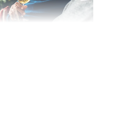
Wein- & Käse-Genuss@Home
für 2
Wein- und Käse-Verkostung für Zuhause –
mit Tasting-Box & Online-Kurs
Ganz Deutschland und Österreich
11 Termine
131,00 €
Entdecken