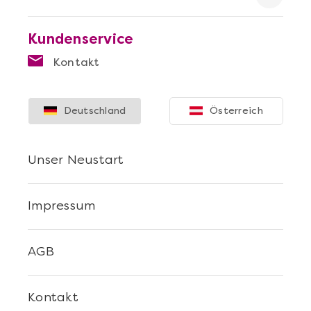
Kundenservice
Kontakt
Mehr anzeigen
Die beste Pizza@Home
Deutschland
Österreich
Unser Neustart
Impressum
AGB
Kontakt
Mehr anzeigen