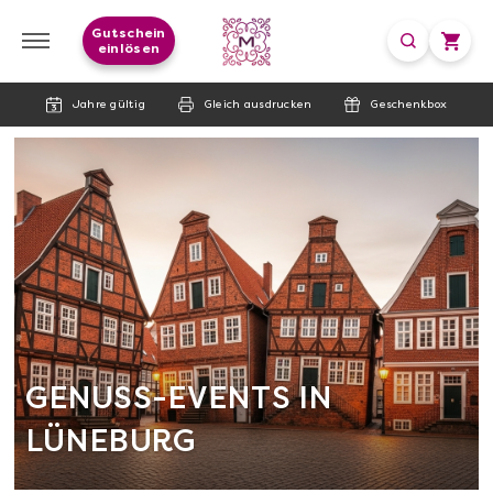
Gutschein
einlösen
Jahre gültig
Gleich ausdrucken
Geschenkbox
GENUSS-EVENTS IN
LÜNEBURG