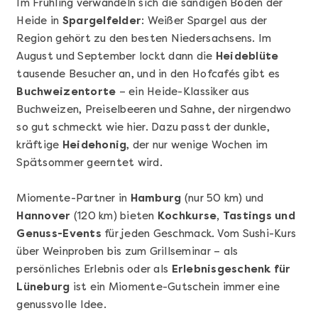
Im Frühling verwandeln sich die sandigen Böden der
Heide in
Spargelfelder
: Weißer Spargel aus der
Region gehört zu den besten Niedersachsens. Im
August und September lockt dann die
Heideblüte
tausende Besucher an, und in den Hofcafés gibt es
Buchweizentorte
– ein Heide-Klassiker aus
Buchweizen, Preiselbeeren und Sahne, der nirgendwo
Mehr anzeigen
so gut schmeckt wie hier. Dazu passt der dunkle,
Sushi Basic Kurs Bonn
kräftige
Heidehonig
, der nur wenige Wochen im
Spätsommer geerntet wird.
Miomente-Partner in
Hamburg
(nur 50 km) und
Hannover
(120 km) bieten
Kochkurse, Tastings und
Genuss-Events
für jeden Geschmack. Vom Sushi-Kurs
über Weinproben bis zum Grillseminar – als
persönliches Erlebnis oder als
Erlebnisgeschenk für
Lüneburg
ist ein Miomente-Gutschein immer eine
genussvolle Idee.