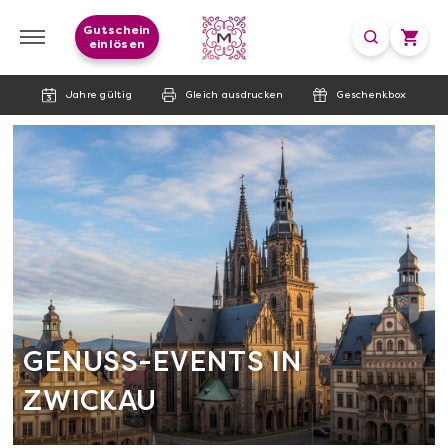
Gutschein
einlösen
Jahre gültig
Gleich ausdrucken
Geschenkbox
GENUSS-EVENTS IN
ZWICKAU