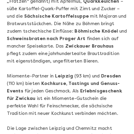
„Fratzen“ genannt) mit Apfelmus,
Quarkkeulchen
–
süße Kartoffel-Quark-Puffer mit Zimt und Zucker –
und die
Sächsische Kartoffelsuppe
mit Majoran und
Bratwurststückchen. Die Nähe zu Böhmen bringt
zudem tschechische Einflüsse:
Böhmische Knödel
und
Schweinsbraten nach Prager Art
finden sich auf
mancher Speisekarte. Das
Zwickauer Brauhaus
Mehr anzeigen
pflegt zudem eine jahrhundertealte Brauttradition
Geschenkbox 100€
mit eigenständigen, ungefilterten Bieren.
Miomente-Partner in
Leipzig
(93 km) und
Dresden
(110 km) bieten
Kochkurse, Tastings und Genuss-
Events
für jeden Geschmack. Als
Erlebnisgeschenk
für Zwickau
ist ein Miomente-Gutschein die
perfekte Wahl für Feinschmecker, die sächsische
Tradition mit neuer Kochkunst verbinden möchten.
Die Lage zwischen Leipzig und Chemnitz macht