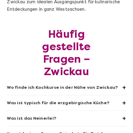
Zwickau zum idealen Ausgangspunkt für kulinarische
Entdeckungen in ganz Westsachsen.
Mehr anzeigen
Sushi-Kochkurs@Home
Häufig
gestellte
Fragen –
Zwickau
+
Wo finde ich Kochkurse in der Nähe von Zwickau?
+
Was ist typisch für die erzgebirgische Küche?
Mehr anzeigen
+
Was ist das Neinerlei?
Wein- & Käse-Genuss@Home für 2