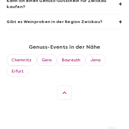
Kann ich einen Genuss-Gutschein für Zwickau
+
kaufen?
+
Gibt es Weinproben in der Region Zwickau?
Genuss-Events in der Nähe
Chemnitz
Gera
Bayreuth
Jena
Mehr anzeigen
Erfurt
Leipzig erschmecken