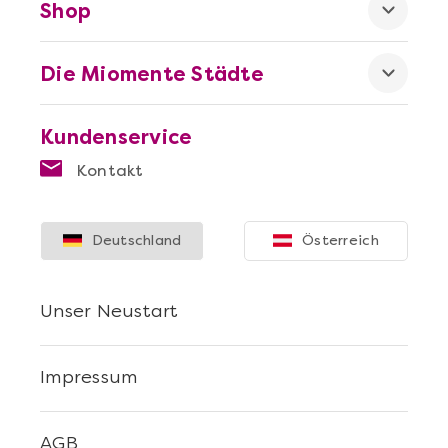
Shop
Die Miomente Städte
Mehr anzeigen
Kundenservice
Die beste Pizza@Home
Kontakt
Deutschland
Österreich
Unser Neustart
Impressum
AGB
Mehr anzeigen