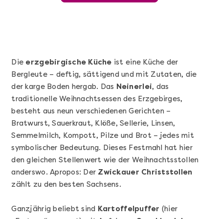
Die
erzgebirgische Küche
ist eine Küche der
Bergleute – deftig, sättigend und mit Zutaten, die
der karge Boden hergab. Das
Neinerlei
, das
traditionelle Weihnachtsessen des Erzgebirges,
besteht aus neun verschiedenen Gerichten –
Bratwurst, Sauerkraut, Klöße, Sellerie, Linsen,
Semmelmilch, Kompott, Pilze und Brot – jedes mit
Mehr anzeigen
symbolischer Bedeutung. Dieses Festmahl hat hier
Sushi Basic Kurs Bonn
den gleichen Stellenwert wie der Weihnachtsstollen
anderswo. Apropos: Der
Zwickauer Christstollen
zählt zu den besten Sachsens.
Ganzjährig beliebt sind
Kartoffelpuffer
(hier