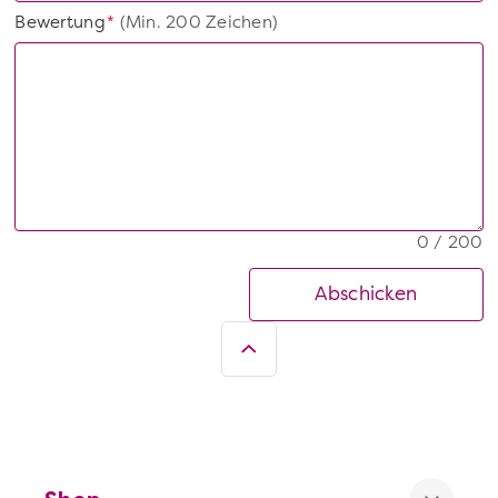
Bewertung
(Min. 200 Zeichen)
*
0 / 200
Abschicken