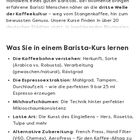
Handwerk eines guten Baristas. Bei Miomente bringen
erfahrene Baristi Menschen näher an die
dritte Welle
der Kaffeekultur
– weg vom Stangenkaffee, hin zum
bewussten Genuss. Unsere Kurse finden in über 20
deutschen Städten statt, in inspirierenden Röstereien,
Cafés und Showrooms.
Was Sie in einem Barista-Kurs lernen
Die Kaffeebohne verstehen:
Herkunft, Sorte
(Arabica vs. Robusta), Verarbeitung
(gewaschen/natural), Röstgrad
Die Espressoextraktion:
Mahlgrad, Tampern,
Durchlaufzeit – wie die perfekten 9 bar 25 ml
Espresso erzeugen
Milchaufschäumen:
Die Technik hinter perfekter
Mikroschaumkonsistenz
Latte Art:
Die Kunst des Eingießens – Herz, Rosetta,
Tulpe und mehr
Alternative Zubereitung:
French Press, Hand Filter
(V60, Chemex), AeroPress – für den Kaffee-Alltag zu