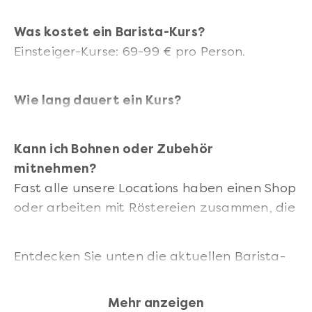
French Press, Handfilter).
Was kostet ein Barista-Kurs?
Einsteiger-Kurse: 69-99 € pro Person.
Intensive Meister-Formate bis 149 €.
Wie lang dauert ein Kurs?
2,5 bis 4 Stunden.
Kann ich Bohnen oder Zubehör
mitnehmen?
Fast alle unsere Locations haben einen Shop
oder arbeiten mit Röstereien zusammen, die
Bohnen und Geräte vor Ort verkaufen.
Entdecken Sie unten die aktuellen Barista-
Kurse in Ihrer Stadt.
Mehr anzeigen