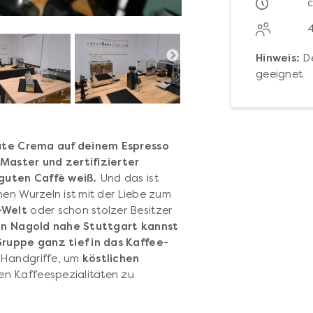
Hinweis:
De
geeignet
ute Crema auf deinem Espresso
 Master und zertifizierter
 guten Caffè weiß.
Und das ist
hen Wurzeln ist mit der Liebe zum
-Welt
oder schon stolzer Besitzer
 in Nagold nahe Stuttgart kannst
Gruppe ganz tief in das Kaffee-
n Handgriffe, um
köstlichen
en Kaffeespezialitäten zu