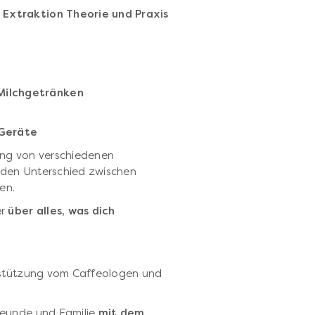
 Extraktion Theorie und Praxis
Milchgetränken
 Geräte
ung von verschiedenen
 den Unterschied zwischen
en.
er
über alles, was dich
erstützung vom Caffeologen und
reunde und Familie
mit dem