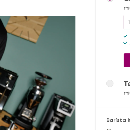
mi
T
mi
Barista 