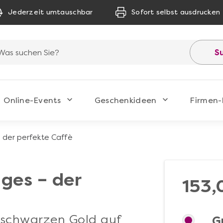
Jederzeit umtauschbar
Sofort selbst ausdrucken
S
Online-Events
Geschenkideen
Firmen-
 der perfekte Caffè
ges – der
153,
 schwarzen Gold auf
G