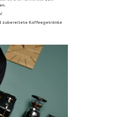
en.
n!
d zubereitete Kaffeegetränke