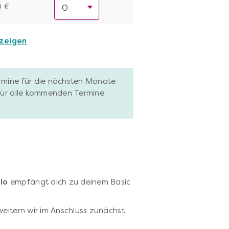
0 €
nzeigen
ermine für die nächsten Monate
 für alle kommenden Termine
llo
empfängt dich zu deinem Basic
weitern wir im Anschluss zunächst