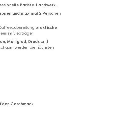
fessionelle Barista-Handwerk.
ersonen und maximal 2 Personen
r Kaffeezubereitung
praktische
ees im Siebträger.
en, Mahlgrad, Druck
und
schaum werden die nächsten
auf den Geschmack