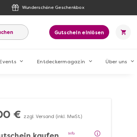
Wunderschöne Geschenkbox
uchen
Gutschein einlösen
Events
Entdeckermagazin
Über uns
00 €
zzgl. Versand (inkl. MwSt.)
Info
utschein kaufen