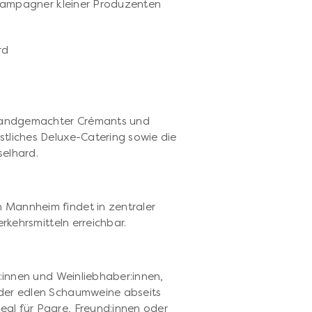
ampagner kleiner Produzenten
rd
g handgemachter Crémants und
tliches Deluxe-Catering sowie die
selhard.
 Mannheim findet in zentraler
erkehrsmitteln erreichbar.
p
r:innen und Weinliebhaber:innen,
 der edlen Schaumweine abseits
al für Paare, Freund:innen oder