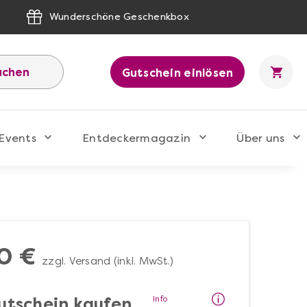
Wunderschöne Geschenkbox
uchen
Gutschein einlösen
Events
Entdeckermagazin
Über uns
0 €
zzgl. Versand (inkl. MwSt.)
Info
utschein kaufen