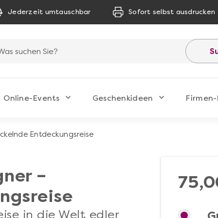
Jederzeit umtauschbar
Sofort selbst ausdrucken
S
Online-Events
Geschenkideen
Firmen-
ckelnde Entdeckungsreise
ner –
75,0
ngsreise
ise in die Welt edler
G