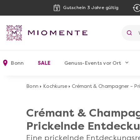
Gutschein 3 Jahre gültig
Bonn
SALE
Genuss-Events vor Ort
Bonn
Kochkurse
Crémant & Champagner – Pri
Crémant & Champag
Prickelnde Entdecku
Eine prickelnde Entdeckungsre