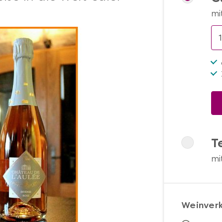
mi
T
mi
Weinver