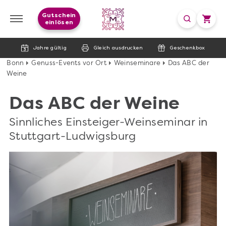
Gutschein
einlösen
Jahre gültig
Gleich ausdrucken
Geschenkbox
Bonn
Genuss-Events vor Ort
Weinseminare
Das ABC der
Weine
Das ABC der Weine
Sinnliches Einsteiger-Weinseminar in
Stuttgart-Ludwigsburg