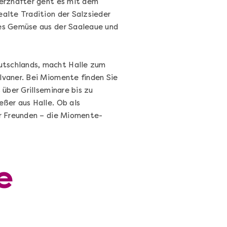
erzhafter geht es mit dem
alte Tradition der Salzsieder
hes Gemüse aus der Saaleaue und
utschlands, macht Halle zum
lvaner. Bei Miomente finden Sie
über Grillseminare bis zu
eßer aus Halle. Ob als
r Freunden – die Miomente-
Sushi Selber Machen - DIY-Set
Sushi Starter Set: DIY-Box mit Videokurs
e
Ganz Deutschland & Österreich
DIY-Box