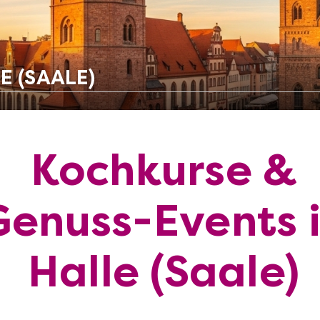
E (SAALE)
Kochkurse &
Genuss-Events 
Halle (Saale)