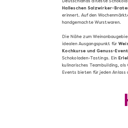
Deutschlands älteste Schokola
Halleschen Salzwirker-Brate
erinnert. Auf den Wochenmärk
handgemachte Wurstwaren.
Die Nähe zum Weinanbaugebi
idealen Ausgangspunkt für
Wei
Kochkurse und Genuss-Even
Schokoladen-Tastings. Ein
Erl
kulinarisches Teambuilding, a
Events bieten für jeden Anlass 
Leipzig erschmecken
Kulinarisches Locationhopping in Leipzig
Leipzig
Flex-Ticket