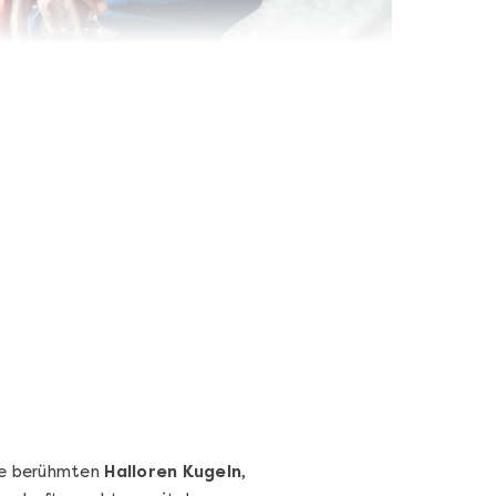
Wein- & Käse-Genuss@Home
für 2
Wein- und Käse-Verkostung für Zuhause –
mit Tasting-Box & Online-Kurs
Ganz Deutschland und Österreich
11 Termine
131,00 €
Entdecken
Die berühmten
Halloren Kugeln
,