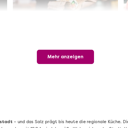
Sushi-Kochkurs@Home
Online Sushi Kochkurs: Alles rund um die
perfekte Maki-Rolle!
Mehr anzeigen
Ganz Deutschland und Österreich
3 Termine
69,00 €
Entdecken
stadt
– und das Salz prägt bis heute die regionale Küche. 