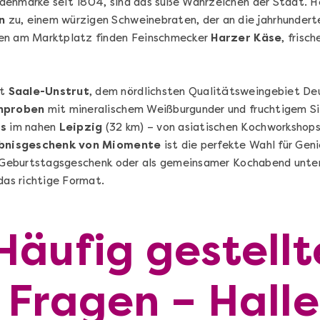
denmarke seit 1804, sind das süße Wahrzeichen der Stadt. H
n
zu, einem würzigen Schweinebraten, der an die jahrhunderte
ten am Marktplatz finden Feinschmecker
Harzer Käse
, frisc
et
Saale-Unstrut
, dem nördlichsten Qualitätsweingebiet De
nproben
mit mineralischem Weißburgunder und fruchtigem Si
ts
im nahen
Leipzig
(32 km) – von asiatischen Kochworkshops 
ebnisgeschenk von Miomente
ist die perfekte Wahl für Geni
ls Geburtstagsgeschenk oder als gemeinsamer Kochabend unte
das richtige Format.
Die beste Pizza@Home
Vom richtigen Kneten und dem perfekten
Sugo: Pizza ideale im Online-Kochkurs
Häufig gestellt
Ganz Deutschland und Österreich
Fragen – Halle
Flex-Ticket