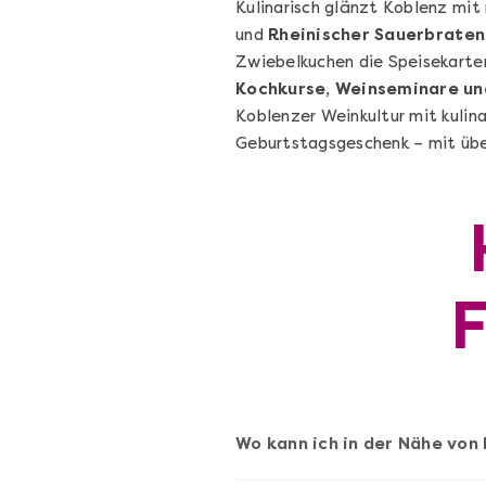
Kulinarisch glänzt Koblenz mit 
und
Rheinischer Sauerbraten
Zwiebelkuchen die Speisekarte
Kochkurse, Weinseminare un
Koblenzer Weinkultur mit kulina
Geburtstagsgeschenk – mit übe
Die beste Pizza@Home
Vom richtigen Kneten und dem perfekte
Sugo: Pizza ideale im Online-Kochkurs
Ganz Deutschland und Österreich
Flex-Ticket
69,00 €
Entdecken
Wo kann ich in der Nähe von