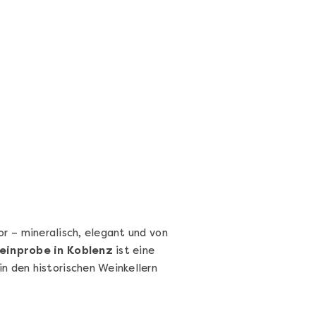
Wein- & Käse-Genuss@Home
für 2
Wein- und Käse-Verkostung für Zuhause –
mit Tasting-Box & Online-Kurs
Ganz Deutschland und Österreich
11 Termine
131,00 €
Entdecken
r – mineralisch, elegant und von
einprobe in Koblenz
ist eine
in den historischen Weinkellern