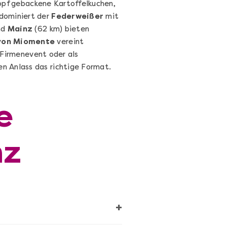
Topf gebackene Kartoffelkuchen,
 dominiert der
Federweißer
mit
nd
Mainz
(62 km) bieten
 von Miomente
vereint
s Firmenevent oder als
n Anlass das richtige Format.
Cocktails Selber Machen - DIY-
Set
e
Cocktail Starter Set: DIY-Box mit
Videokurs
nz
Ganz Deutschland & Österreich
DIY-Box
+
99,00 €
Entdecken