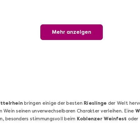
Sushi-Kochkurs@Home
Online Sushi Kochkurs: Alles rund um die
perfekte Maki-Rolle!
Mehr anzeigen
Ganz Deutschland und Österreich
3 Termine
69,00 €
Entdecken
ttelrhein
bringen einige der besten
Rieslinge
der Welt hervo
m Wein seinen unverwechselbaren Charakter verleihen. Eine
W
ion, besonders stimmungsvoll beim
Koblenzer Weinfest
oder 