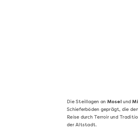
Geschenkbox 100€
Freie Auswahl aus über 1.600 Events -
Regelmäßige Termine garantiert
Deutschland & Österreich
Gutschein 3 Jahre gültig
100,00 €
Entdecken
Die Steillagen an
Mosel
und
Mi
Schieferböden geprägt, die de
Reise durch Terroir und Tradit
der Altstadt.