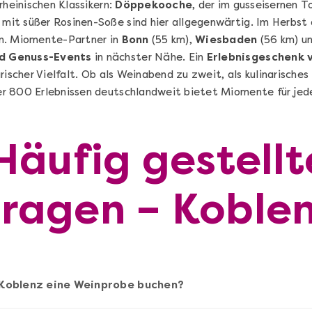
rheinischen Klassikern:
Döppekooche
, der im gusseisernen 
mit süßer Rosinen-Soße sind hier allgegenwärtig. Im Herbst
n. Miomente-Partner in
Bonn
(55 km),
Wiesbaden
(56 km) u
d Genuss-Events
in nächster Nähe. Ein
Erlebnisgeschenk
rischer Vielfalt. Ob als Weinabend zu zweit, als kulinarische
r 800 Erlebnissen deutschlandweit bietet Miomente für jede
Sushi Selber Machen - DIY-Set
n
Sushi Starter Set: DIY-Box mit Videokurs
Häufig gestellt
Fragen – Koble
Ganz Deutschland & Österreich
DIY-Box
99,00 €
Entdecken
 Koblenz eine Weinprobe buchen?