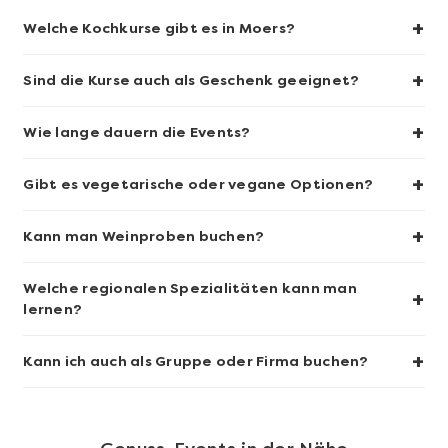
+
Welche Kochkurse gibt es in Moers?
+
Sind die Kurse auch als Geschenk geeignet?
+
Wie lange dauern die Events?
Mehr anzeigen
+
Sushi-Kochkurs@Home
Gibt es vegetarische oder vegane Optionen?
+
Kann man Weinproben buchen?
Welche regionalen Spezialitäten kann man
+
lernen?
+
Kann ich auch als Gruppe oder Firma buchen?