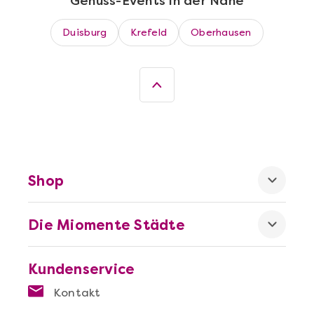
Genuss-Events in der Nähe
Mehr anzeigen
Duisburg
Krefeld
Oberhausen
Wein- & Käse-Genuss@Home für 2
Shop
Die Miomente Städte
Mehr anzeigen
Kundenservice
Die beste Pizza@Home
Kontakt