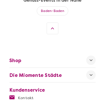
Genuss-Events in der Nähe
Wein- & Käse-Genuss@Home für 2
Baden-Baden
Shop
Die Miomente Städte
Mehr anzeigen
Die beste Pizza@Home
Kundenservice
Kontakt