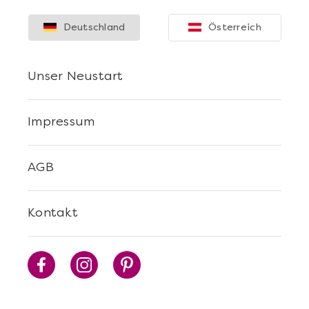
Deutschland
Österreich
Unser Neustart
Impressum
Mehr anzeigen
AGB
Sushi Selber Machen - DIY-Set
Kontakt