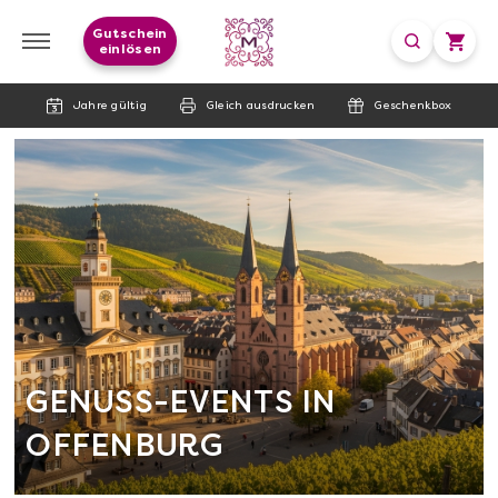
Gutschein
einlösen
Jahre gültig
Gleich ausdrucken
Geschenkbox
GENUSS-EVENTS IN
OFFENBURG