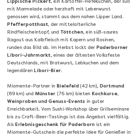
Lippische Pickert
, ein Kartoffel-Hefekuchen, der süß
mit Marmelade oder herzhaft mit Leberwurst
genossen wird, stammt aus dem nahen Lipper Land.
Pfefferpotthast
, der mittelalterliche
Rindfleischeintopf, und
Töttchen
, ein süß-saures
Ragout aus Kalbfleisch mit Kapern und Rosinen,
runden das Bild ab. Im Herbst lockt der
Paderborner
Libori-Jahrmarkt
, eines der ältesten Volksfeste
Mehr anzeigen
Deutschlands, mit Bratwurst, Lebkuchen und dem
Geschenkbox 100€
legendären
Libori-Bier
.
Miomente-Partner in
Bielefeld
(42 km),
Dortmund
(89 km) und
Münster
(76 km) bieten
Kochkurse,
Weinproben und Genuss-Events
in guter
Erreichbarkeit. Vom Sushi-Workshop über Grillseminare
bis zu Craft-Beer-Tastings ist das Angebot vielfältig.
Als
Erlebnisgeschenk für Paderborn
ist ein
Miomente-Gutschein die perfekte Idee für Genießer in