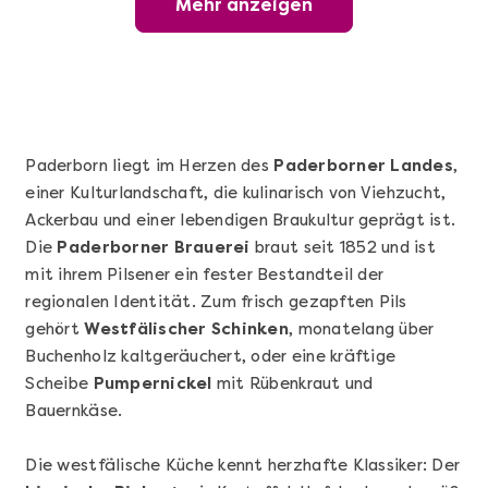
Mehr anzeigen
Wunderschöner Weinabend
Paderborn liegt im Herzen des
Paderborner Landes
,
einer Kulturlandschaft, die kulinarisch von Viehzucht,
Ackerbau und einer lebendigen Braukultur geprägt ist.
Die
Paderborner Brauerei
braut seit 1852 und ist
mit ihrem Pilsener ein fester Bestandteil der
regionalen Identität. Zum frisch gezapften Pils
gehört
Westfälischer Schinken
, monatelang über
Mehr anzeigen
Buchenholz kaltgeräuchert, oder eine kräftige
Sushi Basic Kurs Bonn
Scheibe
Pumpernickel
mit Rübenkraut und
Bauernkäse.
Die westfälische Küche kennt herzhafte Klassiker: Der