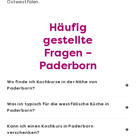
Ostwestfalen.
Mehr anzeigen
Häufig
Sushi-Kochkurs@Home
gestellte
Fragen –
Paderborn
Wo finde ich Kochkurse in der Nähe von
+
Paderborn?
Was ist typisch für die westfälische Küche in
+
Paderborn?
Mehr anzeigen
Kann ich einen Kochkurs in Paderborn
+
Wein- & Käse-Genuss@Home für 2
verschenken?