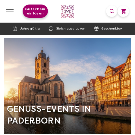
Gutschein
einlösen
Jahre gültig
Gleich ausdrucken
Geschenkbox
GENUSS-EVENTS IN
PADERBORN