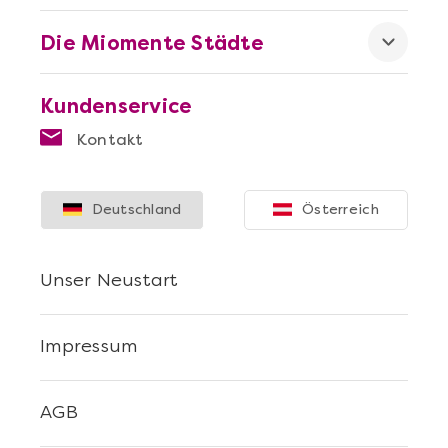
Die Miomente Städte
Kundenservice
Kontakt
Mehr anzeigen
Die beste Pizza@Home
Deutschland
Österreich
Unser Neustart
Impressum
AGB