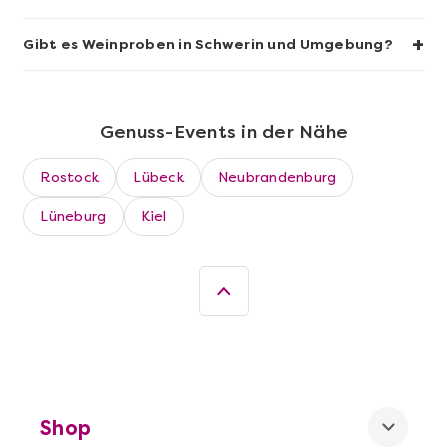
Sushi-Kochkurs@Home
+
Gibt es Weinproben in Schwerin und Umgebung?
Genuss-Events in der Nähe
Rostock
Lübeck
Neubrandenburg
Lüneburg
Kiel
Mehr anzeigen
Wein- & Käse-Genuss@Home für 2
Shop