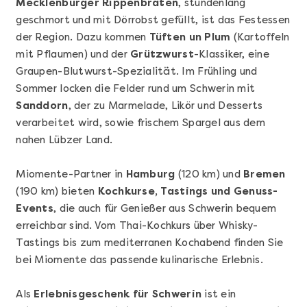
Mecklenburger Rippenbraten
, stundenlang
geschmort und mit Dörrobst gefüllt, ist das Festessen
der Region. Dazu kommen
Tüften un Plum
(Kartoffeln
mit Pflaumen) und der
Grützwurst
-Klassiker, eine
Graupen-Blutwurst-Spezialität. Im Frühling und
Sommer locken die Felder rund um Schwerin mit
Sanddorn
, der zu Marmelade, Likör und Desserts
verarbeitet wird, sowie frischem Spargel aus dem
nahen Lübzer Land.
Mehr anzeigen
Sushi Basic Kurs Bonn
Miomente-Partner in
Hamburg
(120 km) und
Bremen
(190 km) bieten
Kochkurse, Tastings und Genuss-
Events
, die auch für Genießer aus Schwerin bequem
erreichbar sind. Vom Thai-Kochkurs über Whisky-
Tastings bis zum mediterranen Kochabend finden Sie
bei Miomente das passende kulinarische Erlebnis.
Als
Erlebnisgeschenk für Schwerin
ist ein