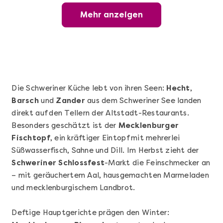
Mehr anzeigen
Offene Weinprobe
Die Schweriner Küche lebt von ihren Seen:
Hecht
,
Barsch
und
Zander
aus dem Schweriner See landen
direkt auf den Tellern der Altstadt-Restaurants.
Besonders geschätzt ist der
Mecklenburger
Fischtopf
, ein kräftiger Eintopf mit mehrerlei
Süßwasserfisch, Sahne und Dill. Im Herbst zieht der
Schweriner Schlossfest
-Markt die Feinschmecker an
Mehr anzeigen
– mit geräuchertem Aal, hausgemachten Marmeladen
Wunderschöner Weinabend
und mecklenburgischem Landbrot.
Deftige Hauptgerichte prägen den Winter: