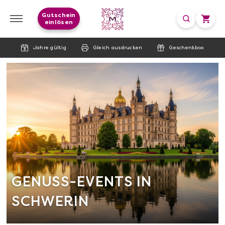
Gutschein
einlösen
Jahre gültig
Gleich ausdrucken
Geschenkbox
GENUSS-EVENTS IN
SCHWERIN