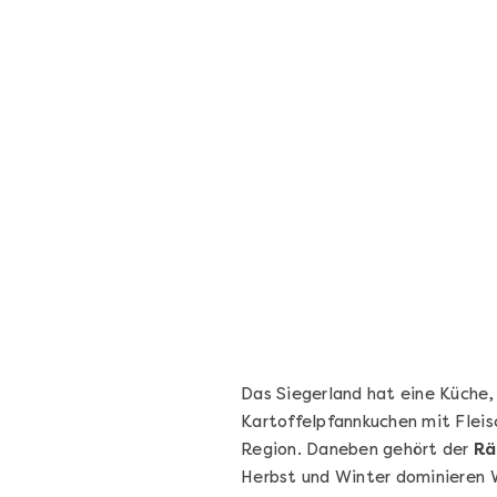
Geschenkbox 100€
Freie Auswahl aus über 1.600 Events -
Regelmäßige Termine garantiert
Deutschland & Österreich
Gutschein 3 Jahre gültig
100,00 €
Entdecken
Das Siegerland hat eine Küche
Kartoffelpfannkuchen mit Fleis
Region. Daneben gehört der
Rä
Herbst und Winter dominieren 