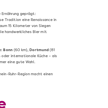
e Ernährung geprägt:
e Tradition eine Renaissance in
kaum 15 Kilometer von Siegen
die handwerkliches Bier mit
Cocktails Selber Machen - DIY-
e:
Bonn
(60 km),
Dortmund
(81
Set
s oder internationale Küche – als
Cocktail Starter Set: DIY-Box mit
mer eine gute Wahl.
Videokurs
 Rhein-Ruhr-Region macht einen
Ganz Deutschland & Österreich
DIY-Box
e
99,00 €
Entdecken