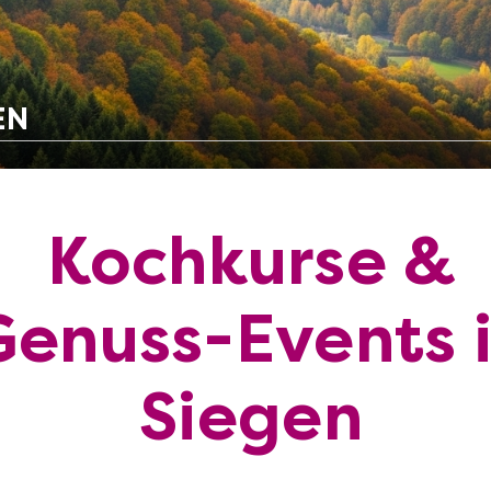
EN
Kochkurse &
Genuss-Events 
Siegen