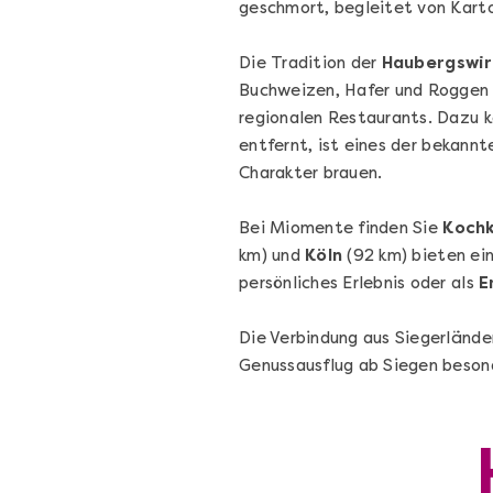
geschmort, begleitet von Karto
Die Tradition der
Haubergswir
Buchweizen, Hafer und Roggen 
regionalen Restaurants. Dazu k
entfernt, ist eines der bekannt
Charakter brauen.
Die beste Pizza@Home
Bei Miomente finden Sie
Kochk
Vom richtigen Kneten und dem perfekte
km) und
Köln
(92 km) bieten ein
Sugo: Pizza ideale im Online-Kochkurs
persönliches Erlebnis oder als
E
Die Verbindung aus Siegerlände
Genussausflug ab Siegen besond
Ganz Deutschland und Österreich
Flex-Ticket
69,00 €
Entdecken