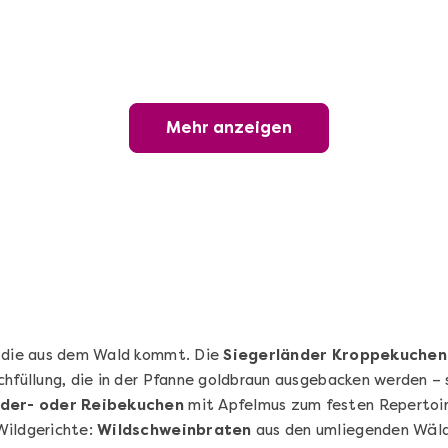
Sushi-Kochkurs@Home
Online Sushi Kochkurs: Alles rund um die
perfekte Maki-Rolle!
Mehr anzeigen
Ganz Deutschland und Österreich
3 Termine
69,00 €
Entdecken
, die aus dem Wald kommt. Die
Siegerländer Kroppekuchen
chfüllung, die in der Pfanne goldbraun ausgebacken werden – 
der- oder Reibekuchen
mit Apfelmus zum festen Repertoire
Wildgerichte:
Wildschweinbraten
aus den umliegenden Wälde