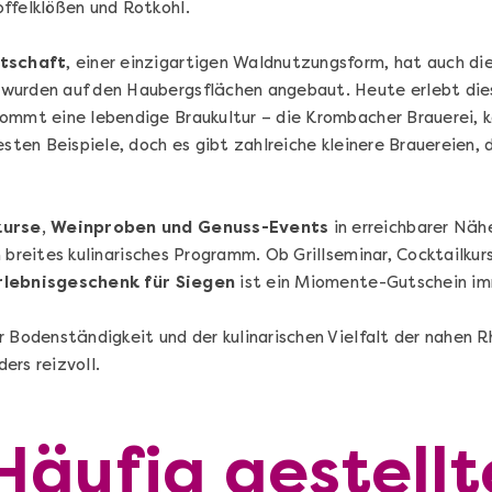
ffelklößen und Rotkohl.
tschaft
, einer einzigartigen Waldnutzungsform, hat auch di
wurden auf den Haubergsflächen angebaut. Heute erlebt dies
ommt eine lebendige Braukultur – die Krombacher Brauerei, 
esten Beispiele, doch es gibt zahlreiche kleinere Brauereien, 
Sushi Selber Machen - DIY-Set
urse, Weinproben und Genuss-Events
in erreichbarer Näh
n
Sushi Starter Set: DIY-Box mit Videokurs
 breites kulinarisches Programm. Ob Grillseminar, Cocktailkur
rlebnisgeschenk für Siegen
ist ein Miomente-Gutschein im
r Bodenständigkeit und der kulinarischen Vielfalt der nahen
ers reizvoll.
Ganz Deutschland & Österreich
DIY-Box
Häufig gestellt
99,00 €
Entdecken