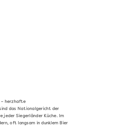
Wein- & Käse-Genuss@Home
für 2
Wein- und Käse-Verkostung für Zuhause –
mit Tasting-Box & Online-Kurs
Ganz Deutschland und Österreich
11 Termine
131,00 €
Entdecken
– herzhafte
sind das Nationalgericht der
 jeder Siegerländer Küche. Im
rn, oft langsam in dunklem Bier