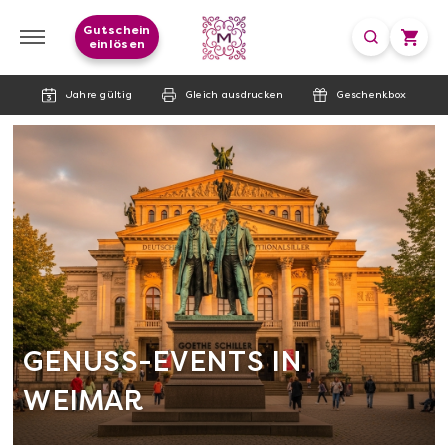
Gutschein
einlösen
Jahre gültig
Gleich ausdrucken
Geschenkbox
GENUSS-EVENTS IN
WEIMAR