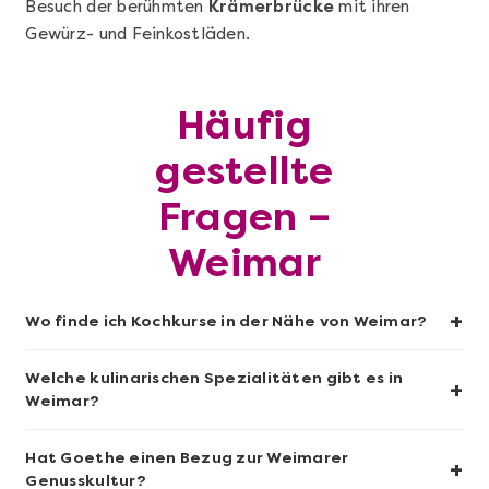
Besuch der berühmten
Krämerbrücke
mit ihren
Gewürz- und Feinkostläden.
Mehr anzeigen
Sushi-Kochkurs@Home
Häufig
gestellte
Fragen –
Weimar
+
Wo finde ich Kochkurse in der Nähe von Weimar?
Welche kulinarischen Spezialitäten gibt es in
+
Mehr anzeigen
Weimar?
Wein- & Käse-Genuss@Home für 2
Hat Goethe einen Bezug zur Weimarer
+
Genusskultur?