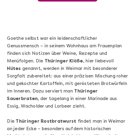
Goethe selbst war ein leidenschaftlicher
Genussmensch – in seinem Wohnhaus am Frauenplan
finden sich Notizen über Weine, Rezepte und
Menüfolgen. Die
Thüringer Klöße
, hier liebevoll
Hütes
genannt, werden in Weimar mit besonderer
Sorgfalt zubereitet: aus einer präzisen Mischung roher
und gekochter Kartoffeln, mit gerösteten Brotwürfeln
Mehr anzeigen
im Inneren. Dazu serviert man
Thüringer
Sushi Basic Kurs Bonn
Sauerbraten
, der tagelang in einer Marinade aus
Essig, Wacholder und Lorbeer zieht.
Die
Thüringer Rostbratwurst
findet man in Weimar
an jeder Ecke – besonders auf dem historischen