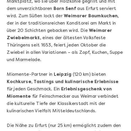
Marktplatz, wo sie über Holzkohle gegrillt und mit
dem unverzichtbaren
Born Senf
aus Erfurt serviert
wird. Zum Süßen lockt der
Weimarer Baumkuchen
,
der in der traditionsreichen Konditorei am Markt in
über 20 Schichten gebacken wird. Die
Weimarer
Zwiebelmarkt
, eines der ältesten Volksfeste
Thüringens seit 1653, feiert jeden Oktober die
Mehr anzeigen
Zwiebel in allen Variationen – als Zopf, Kuchen, Suppe
Geschenkbox 100€
und Marmelade.
Miomente-Partner in
Leipzig
(120 km) bieten
Kochkurse, Tastings und kulinarische Erlebnisse
für jeden Geschmack. Ein
Erlebnisgeschenk von
Miomente
für Feinschmecker aus Weimar verbindet
die kulturelle Tiefe der Klassikerstadt mit der
kulinarischen Vielfalt Mitteldeutschlands.
Die Nähe zu Erfurt (nur 25 km) ermöglicht zudem den