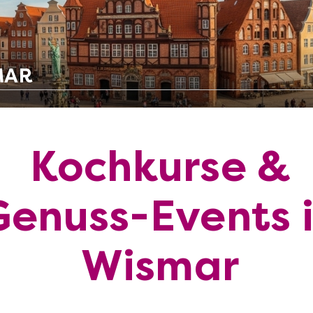
MAR
Kochkurse &
Genuss-Events 
Wismar