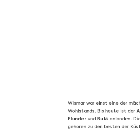
Sushi Basic Kurs Bonn
Voll von der Rolle – Sushi-Kurs in Bonn
Bonn
4 Termine
131,00 €
Entdecken
Wismar war einst eine der mäc
Wohlstands. Bis heute ist der
A
Flunder
und
Butt
anlanden. Di
gehören zu den besten der Küs