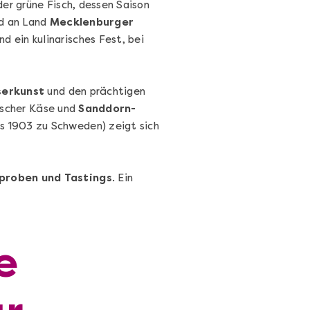
der grüne Fisch, dessen Saison
d an Land
Mecklenburger
nd ein kulinarisches Fest, bei
erkunst
und den prächtigen
Sushi Selber Machen - DIY-Set
gischer Käse und
Sanddorn-
Sushi Starter Set: DIY-Box mit Videokurs
s 1903 zu Schweden) zeigt sich
proben und Tastings
. Ein
Ganz Deutschland & Österreich
DIY-Box
e
99,00 €
Entdecken