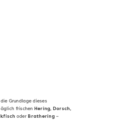
Sushi-Kochkurs@Home
Online Sushi Kochkurs: Alles rund um die
perfekte Maki-Rolle!
Ganz Deutschland und Österreich
3 Termine
69,00 €
Entdecken
 die Grundlage dieses
täglich frischen
Hering
,
Dorsch
,
kfisch
oder
Brathering
–