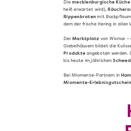
Die
mecklenburgische Küche
heiß erwartet wird),
Räuchera
Rippenbraten
mit Backpflaume
dem der frische Hering in allen 
Der
Marktplatz
von Wismar – 
Wein- & Käse-Genuss@Home
Giebelhäusern bildet die Kuliss
für 2
Produkte
angeboten werden. D
Wein- und Käse-Verkostung für Zuhause 
bis heute im jährlichen
Schwed
mit Tasting-Box & Online-Kurs
Bei Miomente-Partnern in
Ham
Miomente-Erlebnisgutschei
Ganz Deutschland und Österreich
11 Termine
131,00 €
Entdecken