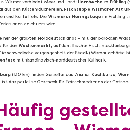
in Wismar verbindet Meer und Land:
Hornhecht
im Frühling (
al
aus den Küstenräuchereien,
Fischsuppe Wismarer Art
un
n und Kartoffeln. Die
Wismarer Heringstage
im Frühling si
Variationen zelebriert wird.
einer der größten Norddeutschlands – mit der barocken
Wass
Die beste Pizza@Home
e für den
Wochenmarkt
, auf dem frischer Fisch, mecklenbur
Vom richtigen Kneten und dem perfekten
ie schwedische Vergangenheit der Stadt (Wismar gehörte bi
Sugo: Pizza ideale im Online-Kochkurs
–
enfest
mit skandinavisch-norddeutscher Kulinarik.
burg
(130 km) finden Genießer aus Wismar
Kochkurse, Wein
n
ist das perfekte Geschenk für Feinschmecker an der Ostsee.
Ganz Deutschland und Österreich
Flex-Ticket
Häufig gestellt
69,00 €
Entdecken