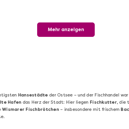
Geschenkbox 100€
Freie Auswahl aus über 1.600 Events -
Regelmäßige Termine garantiert
Mehr anzeigen
Deutschland & Österreich
Gutschein 3 Jahre gültig
100,00 €
Entdecken
htigsten
Hansestädte
der Ostsee – und der Fischhandel war
lte Hafen
das Herz der Stadt: Hier liegen
Fischkutter
, die 
e
Wismarer Fischbrötchen
– insbesondere mit frischem
Bac
te.