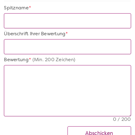
Spitzname
*
Überschrift Ihrer Bewertung
*
Bewertung
(Min. 200 Zeichen)
*
0 / 200
Abschicken