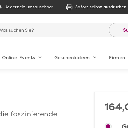
Jederzeit umtauschbar
Sofort selbst ausdrucken
S
Online-Events
Geschenkideen
Firmen-
164,
die faszinierende
G