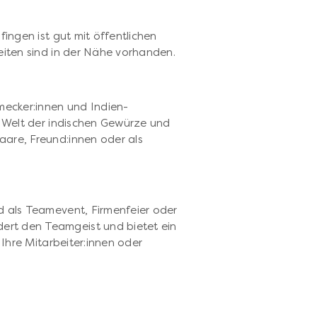
fingen ist gut mit öffentlichen
eiten sind in der Nähe vorhanden.
p
hmecker:innen und Indien-
e Welt der indischen Gewürze und
aare, Freund:innen oder als
d als Teamevent, Firmenfeier oder
rt den Teamgeist und bietet ein
 Ihre Mitarbeiter:innen oder