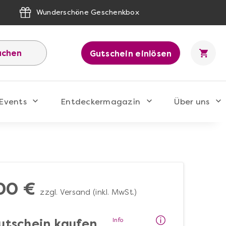
Wunderschöne Geschenkbox
uchen
Gutschein einlösen
Events
Entdeckermagazin
Über uns
00 €
zzgl. Versand (inkl. MwSt.)
Info
utschein kaufen