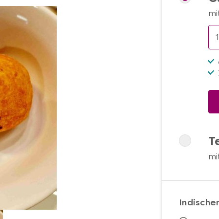
mi
T
mi
Indische