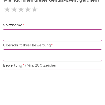
Wie hat Ihnen dieses Genuss-Event gefallen?
Spitzname
*
Überschrift Ihrer Bewertung
*
Bewertung
(Min. 200 Zeichen)
*