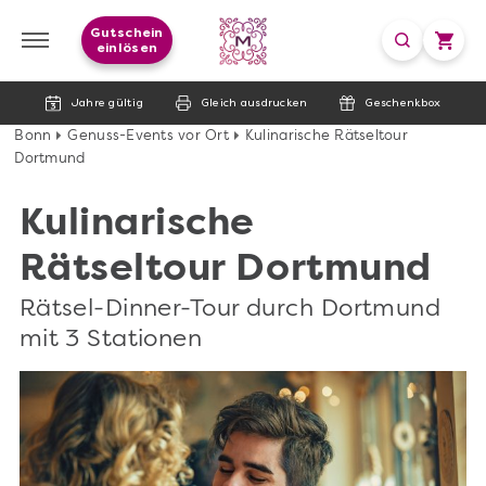
Gutschein
einlösen
Jahre gültig
Gleich ausdrucken
Geschenkbox
Bonn
Genuss-Events vor Ort
Kulinarische Rätseltour
Dortmund
Kulinarische
Rätseltour Dortmund
Rätsel-Dinner-Tour durch Dortmund
mit 3 Stationen