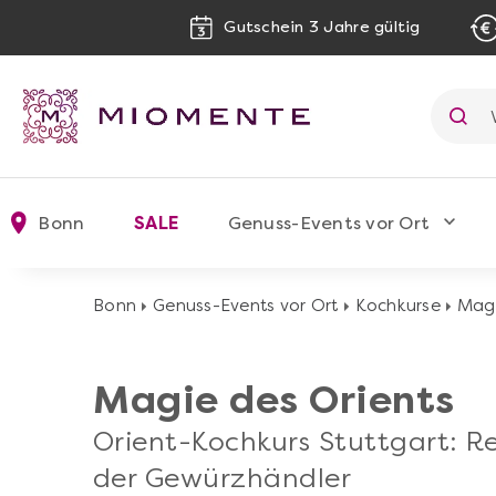
Gutschein 3 Jahre gültig
Bonn
SALE
Genuss-Events vor Ort
Bonn
Genuss-Events vor Ort
Kochkurse
Magi
Magie des Orients
Orient-Kochkurs Stuttgart: R
der Gewürzhändler