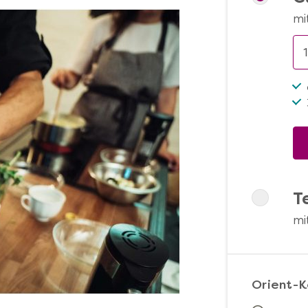
mi
T
mi
Orient-K