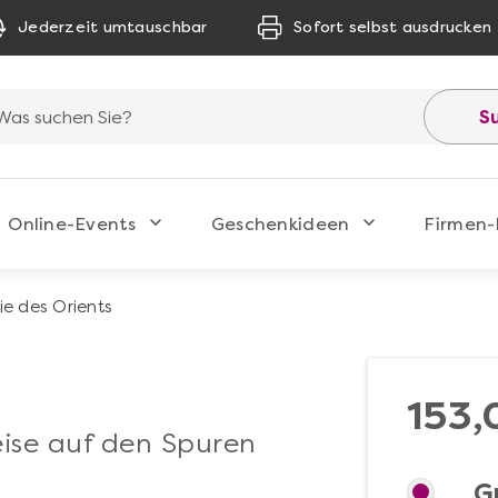
Jederzeit umtauschbar
Sofort selbst ausdrucken
S
Online-Events
Geschenkideen
Firmen-
e des Orients
153,
eise auf den Spuren
G