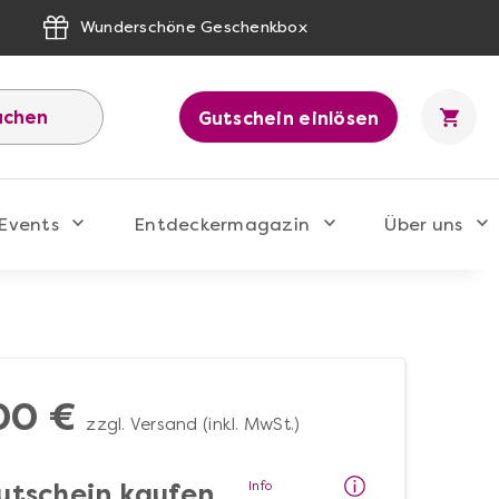
Wunderschöne Geschenkbox
uchen
Gutschein einlösen
Events
Entdeckermagazin
Über uns
00 €
zzgl. Versand (inkl. MwSt.)
Info
utschein kaufen