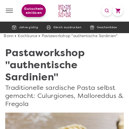
Gutschein
einlösen
Jahre gültig
Gleich ausdrucken
Geschenkbox
Bonn
Kochkurse
Pastaworkshop "authentische Sardinien"
Pastaworkshop
"authentische
Sardinien"
Traditionelle sardische Pasta selbst
gemacht: Culurgiones, Malloreddus &
Fregola