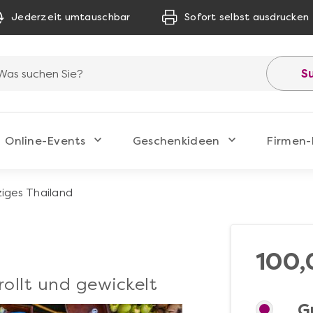
Jederzeit umtauschbar
Sofort selbst ausdrucken
S
Online-Events
Geschenkideen
Firmen-
iges Thailand
100,
rollt und gewickelt
G