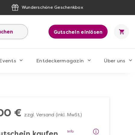
Wunderschöne Geschenkbox
uchen
Gutschein einlösen
Events
Entdeckermagazin
Über uns
00 €
zzgl. Versand (inkl. MwSt.)
Info
utschein kaufen