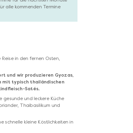
ermine für die nächsten Monate
 für alle kommenden Termine
 Reise in den fernen Osten,
ort und wir produzieren Gyozas,
 mit typisch thailändischen
indfleisch-Satés.
die gesunde und leckere Küche
oriander, Thaibasilikum und
e schnelle kleine Köstlichkeiten in