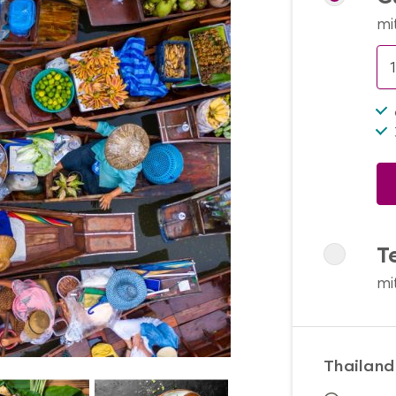
mi
T
mi
Thailand