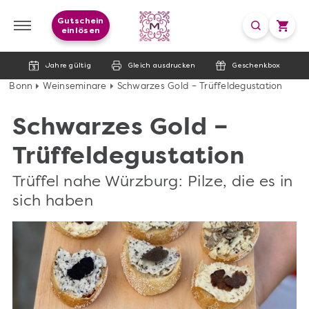
Gutschein
einlösen
Jahre gültig
Gleich ausdrucken
Geschenkbox
Bonn
Weinseminare
Schwarzes Gold – Trüffeldegustation
Schwarzes Gold –
Trüffeldegustation
Trüffel nahe Würzburg: Pilze, die es in
sich haben