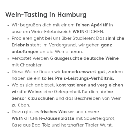
Wein-Tasting in Hamburg
Wir begrüßen dich mit einem
feinen Apéritif
in
unserem Wein-Erlebnisreich
WEIN
KITCHEN.
Probieren geht bei uns über Studieren: Das
sinnliche
Erlebnis
steht im Vordergrund, wir gehen
ganz
unbefangen
an die Weine heran.
Verkostet werden
6 ausgesuchte deutsche Weine
mit Charakter.
Diese Weine finden wir
bemerkenswert gut,
zudem
haben sie ein
tolles Preis-Leistungs-Verhältnis.
Wo es sich anbietet,
kontrastieren und vergleichen
wir die Weine:
eine Gelegenheit für dich,
deine
Sensorik zu schulen
und das Beschreiben von Wein
zu üben.
Dazu gibt es
frisches Wasser
und unsere
WEIN
KITCHEN-
Jausenplatte
mit Sauerteigbrot,
Käse aus Bad Tölz und herzhafter Tiroler Wurst.