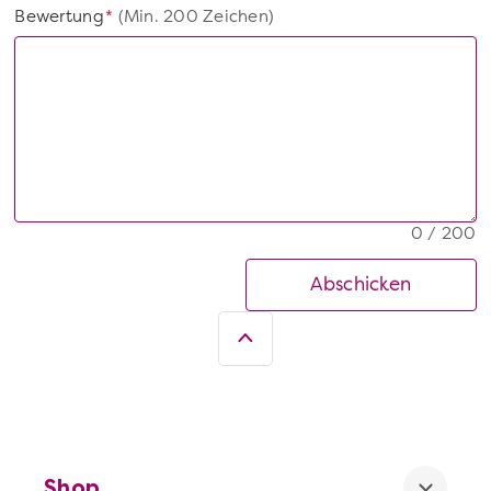
Bewertung
(Min. 200 Zeichen)
*
0 / 200
Abschicken
Shop