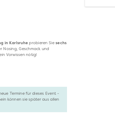
g in Karlsruhe
probieren Sie
sechs
ber Nosing, Geschmack und
ein Vorwissen nötig!
neue Termine für dieses Event -
hein können sie später aus allen