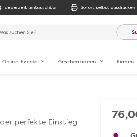
Jederzeit umtauschbar
Sofort selbst ausdrucken
S
Online-Events
Geschenkideen
Firmen-
r
76,0
der perfekte Einstieg
G