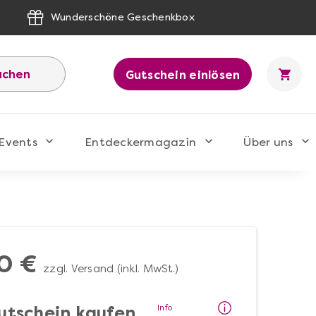
Wunderschöne Geschenkbox
uchen
Gutschein einlösen
Events
Entdeckermagazin
Über uns
0 €
zzgl. Versand (inkl. MwSt.)
Info
utschein kaufen