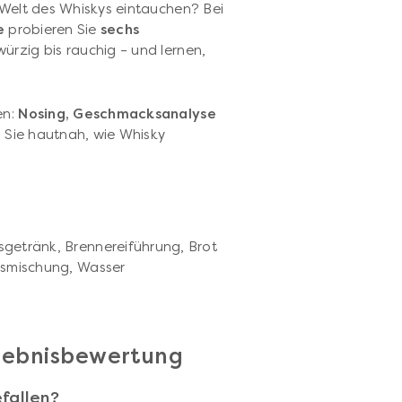
 Welt des Whiskys eintauchen? Bei
e
probieren Sie
sechs
würzig bis rauchig – und lernen,
en:
Nosing, Geschmacksanalyse
 Sie hautnah, wie Whisky
getränk, Brennereiführung, Brot
ssmischung, Wasser
rlebnisbewertung
fallen?