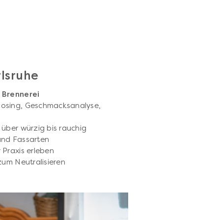
rlsruhe
r Brennerei
osing, Geschmacksanalyse,
 über würzig bis rauchig
und Fassarten
 Praxis erleben
zum Neutralisieren