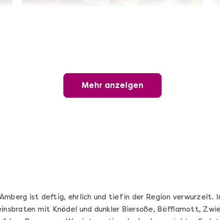
Sushi-Kochkurs@Home
Online Sushi Kochkurs: Alles rund um die
perfekte Maki-Rolle!
Mehr anzeigen
Ganz Deutschland und Österreich
3 Termine
69,00 €
Entdecken
mberg ist deftig, ehrlich und tief in der Region verwurzelt. 
einsbraten mit Knödel und dunkler Biersoße, Böfflamott, Zwi