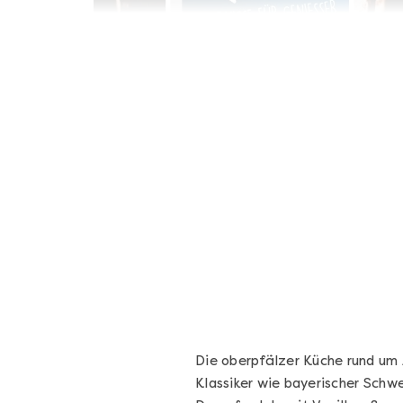
Geschenkbox 100€
Freie Auswahl aus über 1.600 Events -
Regelmäßige Termine garantiert
Deutschland & Österreich
Gutschein 3 Jahre gültig
100,00 €
Entdecken
Die oberpfälzer Küche rund um A
Klassiker wie bayerischer Schw