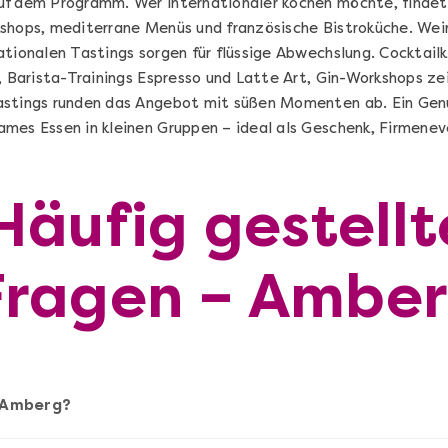
f dem Programm. Wer internationaler kochen möchte, findet 
shops, mediterrane Menüs und französische Bistroküche. Wei
ationalen Tastings sorgen für flüssige Abwechslung. Cocktail
s, Barista-Trainings Espresso und Latte Art, Gin-Workshops z
astings runden das Angebot mit süßen Momenten ab. Ein Gen
mes Essen in kleinen Gruppen – ideal als Geschenk, Firmene
Häufig gestellt
Sushi Selber Machen - DIY-Set
Fragen – Ambe
n
Sushi Starter Set: DIY-Box mit Videokurs
Ganz Deutschland & Österreich
n Amberg?
DIY-Box