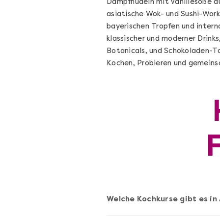
Dampfnudeln mit Vanillesoße au
asiatische Wok- und Sushi-Work
bayerischen Tropfen und intern
klassischer und moderner Drink
Botanicals, und Schokoladen-T
Kochen, Probieren und gemeinsa
Die beste Pizza@Home
Vom richtigen Kneten und dem perfekte
Sugo: Pizza ideale im Online-Kochkurs
Ganz Deutschland und Österreich
Welche Kochkurse gibt es i
Flex-Ticket