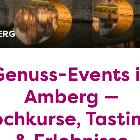
ERG
Genuss-Events 
Amberg —
chkurse, Tasti