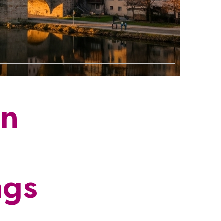
in
ngs