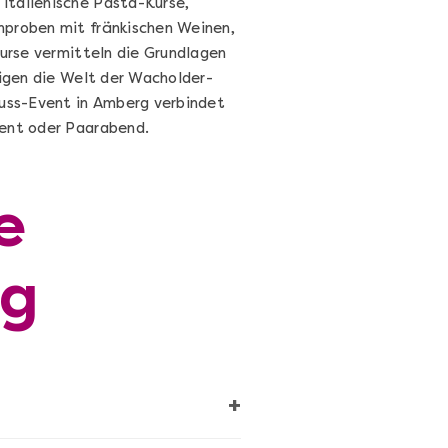
italienische Pasta-Kurse,
nproben mit fränkischen Weinen,
kurse vermitteln die Grundlagen
eigen die Welt der Wacholder-
uss-Event in Amberg verbindet
vent oder Paarabend.
e
Cocktails Selber Machen - DIY-
rg
Set
Cocktail Starter Set: DIY-Box mit
Videokurs
Ganz Deutschland & Österreich
+
DIY-Box