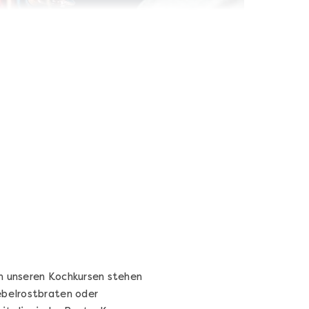
Wein- & Käse-Genuss@Home
für 2
Wein- und Käse-Verkostung für Zuhause –
mit Tasting-Box & Online-Kurs
Ganz Deutschland und Österreich
11 Termine
131,00 €
Entdecken
In unseren Kochkursen stehen
ebelrostbraten oder