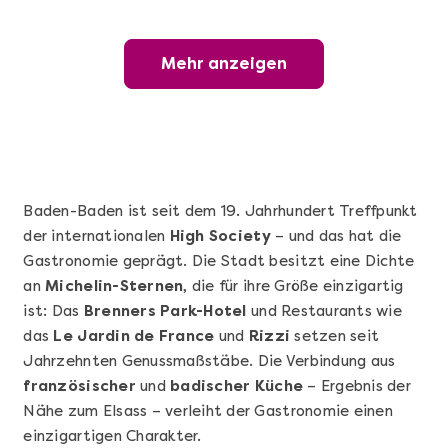
Mehr anzeigen
Die beste Pizza@Home
Mehr anzeigen
Baden-Baden ist seit dem 19. Jahrhundert Treffpunkt
der internationalen
High Society
– und das hat die
Gastronomie geprägt. Die Stadt besitzt eine Dichte
an
Michelin-Sternen
, die für ihre Größe einzigartig
ist: Das
Brenners Park-Hotel
und Restaurants wie
das
Le Jardin de France
und
Rizzi
setzen seit
Mehr anzeigen
Jahrzehnten Genussmaßstäbe. Die Verbindung aus
Sushi Selber Machen - DIY-Set
französischer
und
badischer Küche
– Ergebnis der
Nähe zum Elsass – verleiht der Gastronomie einen
einzigartigen Charakter.