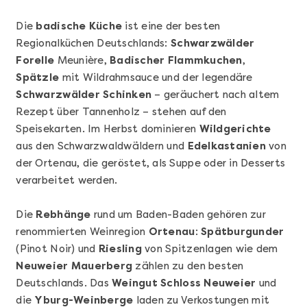
Die
badische Küche
ist eine der besten
Regionalküchen Deutschlands:
Schwarzwälder
Forelle
Meunière,
Badischer Flammkuchen
,
Spätzle
mit Wildrahmsauce und der legendäre
Schwarzwälder Schinken
– geräuchert nach altem
Rezept über Tannenholz – stehen auf den
Speisekarten. Im Herbst dominieren
Wildgerichte
aus den Schwarzwaldwäldern und
Edelkastanien
von
Mehr anzeigen
der Ortenau, die geröstet, als Suppe oder in Desserts
Cocktails Selber Machen - DIY-Set
verarbeitet werden.
Die
Rebhänge
rund um Baden-Baden gehören zur
renommierten Weinregion
Ortenau
:
Spätburgunder
(Pinot Noir) und
Riesling
von Spitzenlagen wie dem
Neuweier Mauerberg
zählen zu den besten
Deutschlands. Das
Weingut Schloss Neuweier
und
die
Yburg-Weinberge
laden zu Verkostungen mit