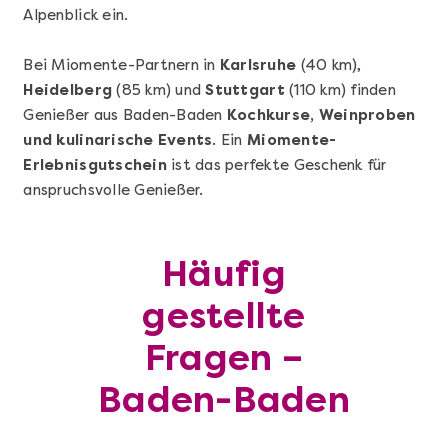
Alpenblick ein.
Bei Miomente-Partnern in
Karlsruhe
(40 km),
Heidelberg
(85 km) und
Stuttgart
(110 km) finden
Mehr anzeigen
Genießer aus Baden-Baden
Kochkurse, Weinproben
Pasta Selber Machen - DIY-Set
und kulinarische Events
. Ein
Miomente-
Erlebnisgutschein
ist das perfekte Geschenk für
anspruchsvolle Genießer.
Häufig
gestellte
Fragen –
Baden-Baden
Mehr anzeigen