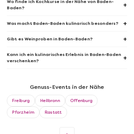
Wo finde ich Kochkurse in der Nähe von Baden-
+
Das bekommen wir Gin!
Baden?
+
Was macht Baden-Baden kulinarisch besonders?
+
Gibt es Weinproben in Baden-Baden?
Kann ich ein kulinarisches Erlebnis in Baden-Baden
+
verschenken?
Genuss-Events in der Nähe
Mehr anzeigen
Freiburg
Heilbronn
Offenburg
Köln Südstadt kulinarisch – Die
Food Tour
Pforzheim
Rastatt