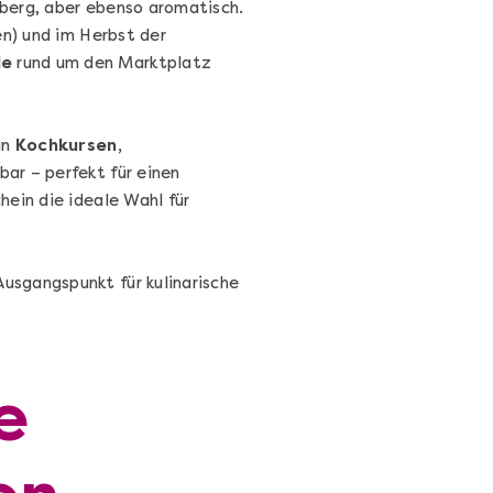
rnberg, aber ebenso aromatisch.
n) und im Herbst der
le
rund um den Marktplatz
an
Kochkursen,
Sushi Selber Machen - DIY-Set
bar – perfekt für einen
Sushi Starter Set: DIY-Box mit Videokurs
ein die ideale Wahl für
usgangspunkt für kulinarische
Ganz Deutschland & Österreich
DIY-Box
e
99,00 €
Entdecken