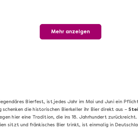
Geschenkbox 100€
Freie Auswahl aus über 1.600 Events -
Regelmäßige Termine garantiert
Mehr anzeigen
Deutschland & Österreich
Gutschein 3 Jahre gültig
100,00 €
Entdecken
 legendäres Bierfest, ist jedes Jahr im Mai und Juni ein Pflic
schenken die historischen Bierkeller ihr Bier direkt aus –
Ste
egen hier eine Tradition, die ins 18. Jahrhundert zurückreicht
en sitzt und fränkisches Bier trinkt, ist einmalig in Deutschla