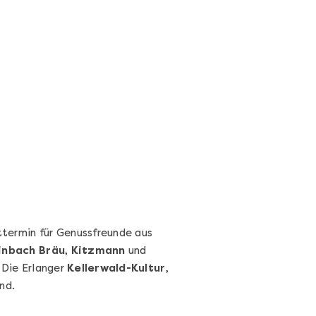
Sushi-Kochkurs@Home
Online Sushi Kochkurs: Alles rund um die
perfekte Maki-Rolle!
Ganz Deutschland und Österreich
3 Termine
69,00 €
Entdecken
httermin für Genussfreunde aus
inbach Bräu
,
Kitzmann
und
. Die Erlanger
Kellerwald-Kultur
,
nd.