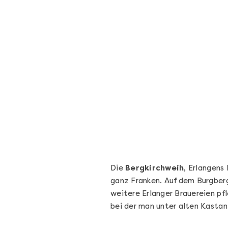
Sushi Basic Kurs Bonn
Voll von der Rolle – Sushi-Kurs in Bonn
Bonn
4 Termine
131,00 €
Entdecken
Die
Bergkirchweih
, Erlangens
ganz Franken. Auf dem Burgberg 
weitere Erlanger Brauereien pfl
bei der man unter alten Kastani