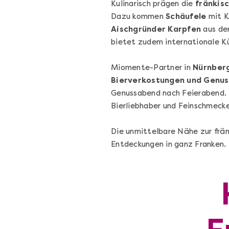
Kulinarisch prägen die
fränkis
Dazu kommen
Schäufele
mit K
Aischgründer Karpfen
aus den
bietet zudem internationale K
Miomente-Partner in
Nürnber
Wein- & Käse-Genuss@Home
Bierverkostungen und Genus
für 2
Genussabend nach Feierabend.
Wein- und Käse-Verkostung für Zuhause 
Bierliebhaber und Feinschmecke
mit Tasting-Box & Online-Kurs
Die unmittelbare Nähe zur frä
Entdeckungen in ganz Franken.
Ganz Deutschland und Österreich
11 Termine
131,00 €
Entdecken