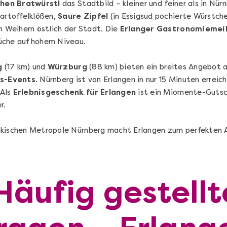
chen Bratwürstl
das Stadtbild – kleiner und feiner als in Nü
artoffelklößen,
Saure Zipfel
(in Essigsud pochierte Würstche
 Weihern östlich der Stadt. Die
Erlanger Gastronomiemei
üche auf hohem Niveau.
g
(17 km) und
Würzburg
(88 km) bieten ein breites Angebot 
Die beste Pizza@Home
s-Events
. Nürnberg ist von Erlangen in nur 15 Minuten erreich
Vom richtigen Kneten und dem perfekten
 Als
Erlebnisgeschenk für Erlangen
ist ein Miomente-Gutsch
Sugo: Pizza ideale im Online-Kochkurs
–
r.
nkischen Metropole Nürnberg macht Erlangen zum perfekten A
Ganz Deutschland und Österreich
Flex-Ticket
Häufig gestellt
69,00 €
Entdecken