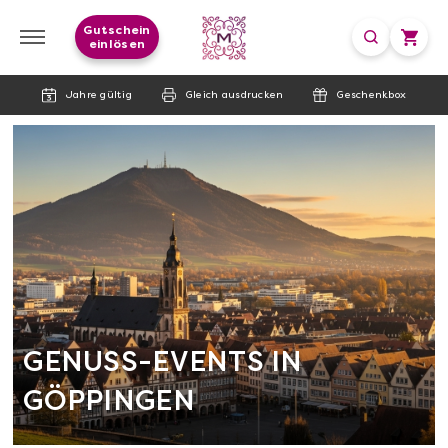
Gutschein
einlösen
Jahre gültig
Gleich ausdrucken
Geschenkbox
GENUSS-EVENTS IN
GÖPPINGEN