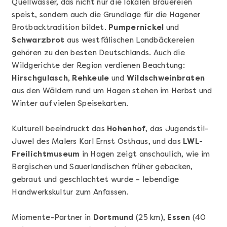
Quellwasser, das nicht nur die lokalen Brauereien
speist, sondern auch die Grundlage für die Hagener
Brotbacktradition bildet.
Pumpernickel
und
Schwarzbrot
aus westfälischen Landbäckereien
gehören zu den besten Deutschlands. Auch die
Wildgerichte der Region verdienen Beachtung:
Mehr anzeigen
Hirschgulasch
,
Rehkeule
und
Wildschweinbraten
Cocktails Selber Machen - DIY-Set
aus den Wäldern rund um Hagen stehen im Herbst und
Winter auf vielen Speisekarten.
Kulturell beeindruckt das
Hohenhof
, das Jugendstil-
Juwel des Malers Karl Ernst Osthaus, und das
LWL-
Freilichtmuseum
in Hagen zeigt anschaulich, wie im
Bergischen und Sauerlandischen früher gebacken,
gebraut und geschlachtet wurde – lebendige
Handwerkskultur zum Anfassen.
Miomente-Partner in
Dortmund
(25 km),
Essen
(40