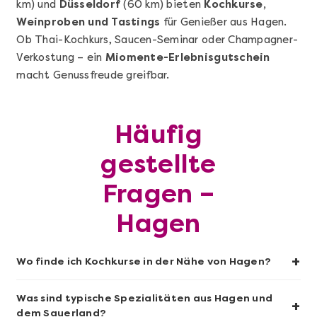
km) und
Düsseldorf
(60 km) bieten
Kochkurse,
Mehr anzeigen
Weinproben und Tastings
für Genießer aus Hagen.
Pasta Selber Machen - DIY-Set
Ob Thai-Kochkurs, Saucen-Seminar oder Champagner-
Verkostung – ein
Miomente-Erlebnisgutschein
macht Genussfreude greifbar.
Häufig
gestellte
Fragen –
Hagen
Mehr anzeigen
+
Wo finde ich Kochkurse in der Nähe von Hagen?
Das bekommen wir Gin!
Was sind typische Spezialitäten aus Hagen und
+
dem Sauerland?