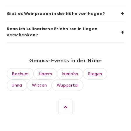
+
Gibt es Weinproben in der Nähe von Hagen?
Kann ich kulinarische Erlebnisse in Hagen
+
verschenken?
Genuss-Events in der Nähe
Mehr anzeigen
Bochum
Hamm
Iserlohn
Siegen
Köln Südstadt kulinarisch – Die
Food Tour
Unna
Witten
Wuppertal