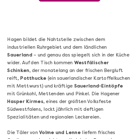
Hagen bildet die Nahtstelle zwischen dem
industriellen Ruhrgebiet und dem ländlichen
Sauerland
– und genau das spiegelt sich in der Küche
wider. Auf den Tisch kommen
Westfälischer
Schinken
, der monatelang an der frischen Bergluft
reift,
Potthucke
(ein sauerlandischer Kartoffelkuchen
Mehr anzeigen
mit Mettwurst) und kräftige
Sauerland-Eintöpfe
Sushi Selber Machen - DIY-Set
mit Grünkohl, Mettenden und Pinkel. Die Hagener
Hasper Kirmes
, eines der größten Volksfeste
Südwestfalens, lockt jährlich mit deftigen
Spezialitäten und regionalen Leckereien.
Die Täler von
Volme und Lenne
liefern frisches