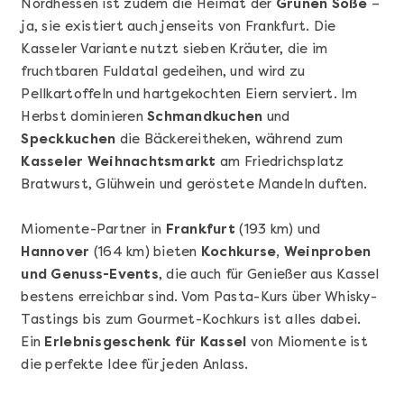
Nordhessen ist zudem die Heimat der
Grünen Soße
–
ja, sie existiert auch jenseits von Frankfurt. Die
Kasseler Variante nutzt sieben Kräuter, die im
fruchtbaren Fuldatal gedeihen, und wird zu
Pellkartoffeln und hartgekochten Eiern serviert. Im
Herbst dominieren
Schmandkuchen
und
Speckkuchen
die Bäckereitheken, während zum
Kasseler Weihnachtsmarkt
am Friedrichsplatz
Mehr anzeigen
Bratwurst, Glühwein und geröstete Mandeln duften.
Geschenkbox 100€
Miomente-Partner in
Frankfurt
(193 km) und
Hannover
(164 km) bieten
Kochkurse, Weinproben
und Genuss-Events
, die auch für Genießer aus Kassel
bestens erreichbar sind. Vom Pasta-Kurs über Whisky-
Tastings bis zum Gourmet-Kochkurs ist alles dabei.
Ein
Erlebnisgeschenk für Kassel
von Miomente ist
die perfekte Idee für jeden Anlass.