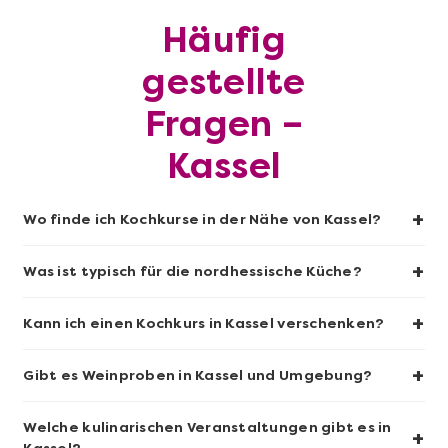
Häufig
Mehr anzeigen
gestellte
Sushi-Kochkurs@Home
Fragen –
Kassel
+
Wo finde ich Kochkurse in der Nähe von Kassel?
+
Was ist typisch für die nordhessische Küche?
+
Kann ich einen Kochkurs in Kassel verschenken?
+
Gibt es Weinproben in Kassel und Umgebung?
Mehr anzeigen
Wein- & Käse-Genuss@Home für 2
Welche kulinarischen Veranstaltungen gibt es in
+