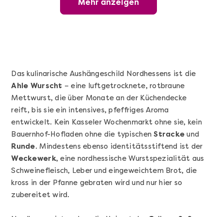
Mehr anzeigen
Wunderschöner Weinabend
Das kulinarische Aushängeschild Nordhessens ist die
Ahle Wurscht
– eine luftgetrocknete, rotbraune
Mettwurst, die über Monate an der Küchendecke
reift, bis sie ein intensives, pfeffriges Aroma
entwickelt. Kein Kasseler Wochenmarkt ohne sie, kein
Bauernhof-Hofladen ohne die typischen
Stracke
und
Runde
. Mindestens ebenso identitätsstiftend ist der
Mehr anzeigen
Weckewerk
, eine nordhessische Wurstspezialität aus
Sushi Basic Kurs Bonn
Schweinefleisch, Leber und eingeweichtem Brot, die
kross in der Pfanne gebraten wird und nur hier so
zubereitet wird.