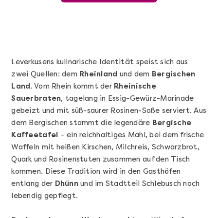
Leverkusens kulinarische Identität speist sich aus
zwei Quellen: dem
Rheinland
und dem
Bergischen
Land
. Vom Rhein kommt der
Rheinische
Sauerbraten
, tagelang in Essig-Gewürz-Marinade
gebeizt und mit süß-saurer Rosinen-Soße serviert. Aus
dem Bergischen stammt die legendäre
Bergische
Kaffeetafel
– ein reichhaltiges Mahl, bei dem frische
Mehr anzeigen
Waffeln mit heißen Kirschen, Milchreis, Schwarzbrot,
Sushi Basic Kurs Bonn
Quark und Rosinenstuten zusammen auf den Tisch
kommen. Diese Tradition wird in den Gasthöfen
entlang der
Dhünn
und im Stadtteil Schlebusch noch
lebendig gepflegt.