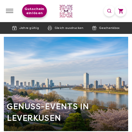
Gutschein
einlösen
Jahre gültig
Gleich ausdrucken
Geschenkbox
GENUSS-EVENTS IN
LEVERKUSEN