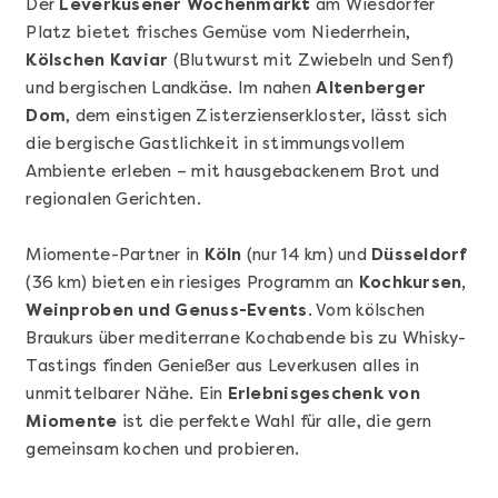
Der
Leverkusener Wochenmarkt
am Wiesdorfer
Platz bietet frisches Gemüse vom Niederrhein,
Kölschen Kaviar
(Blutwurst mit Zwiebeln und Senf)
und bergischen Landkäse. Im nahen
Altenberger
Dom
, dem einstigen Zisterzienserkloster, lässt sich
die bergische Gastlichkeit in stimmungsvollem
Ambiente erleben – mit hausgebackenem Brot und
Mehr anzeigen
regionalen Gerichten.
Geschenkbox 100€
Miomente-Partner in
Köln
(nur 14 km) und
Düsseldorf
(36 km) bieten ein riesiges Programm an
Kochkursen,
Weinproben und Genuss-Events
. Vom kölschen
Braukurs über mediterrane Kochabende bis zu Whisky-
Tastings finden Genießer aus Leverkusen alles in
unmittelbarer Nähe. Ein
Erlebnisgeschenk von
Miomente
ist die perfekte Wahl für alle, die gern
gemeinsam kochen und probieren.