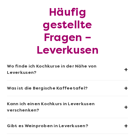
Häufig
Mehr anzeigen
gestellte
Sushi-Kochkurs@Home
Fragen –
Leverkusen
Wo finde ich Kochkurse in der Nähe von
+
Leverkusen?
+
Was ist die Bergische Kaffeetafel?
Kann ich einen Kochkurs in Leverkusen
+
Mehr anzeigen
verschenken?
Wein- & Käse-Genuss@Home für 2
+
Gibt es Weinproben in Leverkusen?