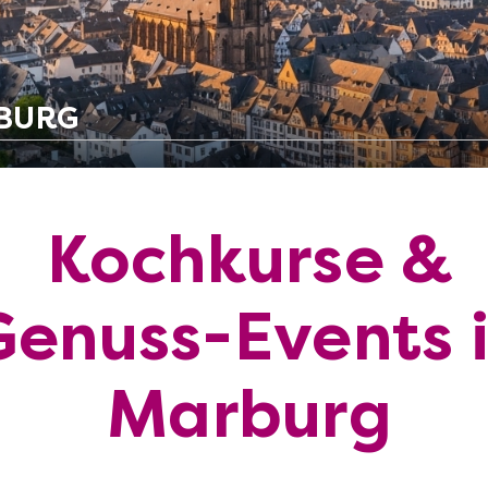
RBURG
Kochkurse &
Genuss-Events 
Marburg