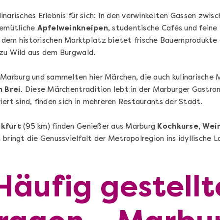
ulinarisches Erlebnis für sich: In den verwinkelten Gassen zwi
gemütliche
Apfelweinkneipen
, studentische Cafés und feine
 dem historischen Marktplatz bietet frische Bauernprodukt
 zu Wild aus dem Burgwald.
Stuttgart erschmecken
 Marburg und sammelten hier Märchen, die auch kulinarische
Kulinarische Stadtführung in Stuttgart-
 Brei
. Diese Märchentradition lebt in der Marburger Gastron
West in 3 Stationen
–
ert sind, finden sich in mehreren Restaurants der Stadt.
kfurt
(95 km) finden Genießer aus Marburg
Kochkurse, Wei
n
bringt die Genussvielfalt der Metropolregion ins idyllische L
Stuttgart
Flex-Ticket
Häufig gestellt
95,00 €
Entdecken