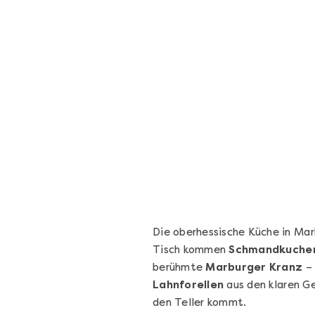
Sushi Basic Kurs Bonn
Voll von der Rolle – Sushi-Kurs in Bonn
Bonn
4 Termine
131,00 €
Entdecken
Die oberhessische Küche in Ma
Tisch kommen
Schmandkuche
berühmte
Marburger Kranz
– 
Lahnforellen
aus den klaren Ge
den Teller kommt.