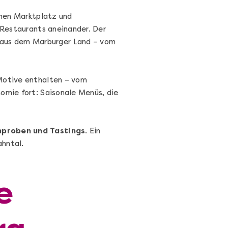
schen Marktplatz und
 Restaurants aneinander. Der
e aus dem Marburger Land – vom
Die beste Pizza@Home
 Motive enthalten – vom
Vom richtigen Kneten und dem perfekten
omie fort: Saisonale Menüs, die
Sugo: Pizza ideale im Online-Kochkurs
nproben und Tastings
. Ein
ahntal.
Ganz Deutschland und Österreich
Flex-Ticket
e
69,00 €
Entdecken