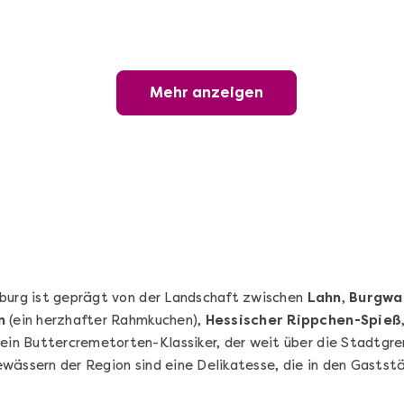
Geschenkbox 100€
Freie Auswahl aus über 1.600 Events -
Regelmäßige Termine garantiert
Mehr anzeigen
Deutschland & Österreich
Gutschein 3 Jahre gültig
100,00 €
Entdecken
rburg ist geprägt von der Landschaft zwischen
Lahn
,
Burgwa
n
(ein herzhafter Rahmkuchen),
Hessischer Rippchen-Spieß
ein Buttercremetorten-Klassiker, der weit über die Stadtgre
wässern der Region sind eine Delikatesse, die in den Gastst