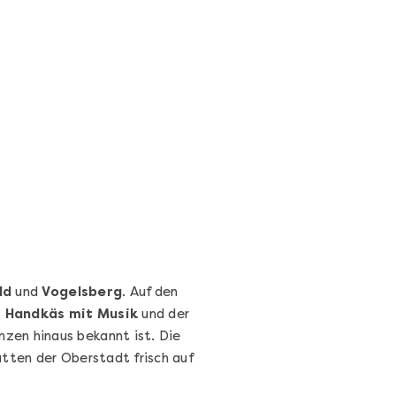
Sushi-Kochkurs@Home
Online Sushi Kochkurs: Alles rund um die
perfekte Maki-Rolle!
Ganz Deutschland und Österreich
3 Termine
69,00 €
Entdecken
ld
und
Vogelsberg
. Auf den
,
Handkäs mit Musik
und der
nzen hinaus bekannt ist. Die
ätten der Oberstadt frisch auf