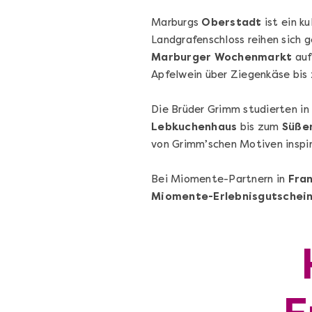
Marburgs
Oberstadt
ist ein k
Landgrafenschloss reihen sich 
Marburger Wochenmarkt
auf
Apfelwein über Ziegenkäse bis
Wein- & Käse-Genuss@Home
Die Brüder Grimm studierten in
für 2
Lebkuchenhaus
bis zum
Süßen
Wein- und Käse-Verkostung für Zuhause 
von Grimm’schen Motiven inspiri
mit Tasting-Box & Online-Kurs
Bei Miomente-Partnern in
Fran
Miomente-Erlebnisgutschei
Ganz Deutschland und Österreich
11 Termine
131,00 €
Entdecken