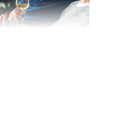
Wein- & Käse-Genuss@Home
für 2
Wein- und Käse-Verkostung für Zuhause –
mit Tasting-Box & Online-Kurs
Ganz Deutschland und Österreich
11 Termine