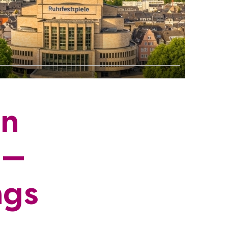
in
 —
ngs