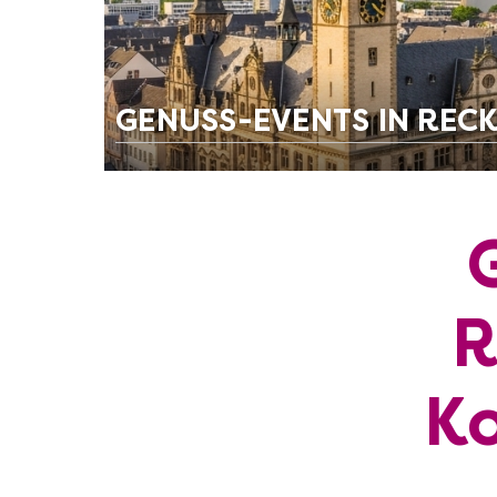
GENUSS-EVENTS IN REC
R
Ko