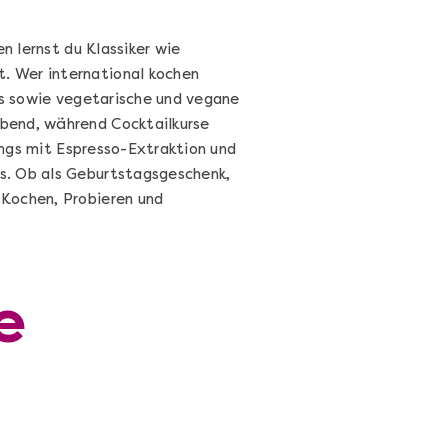
131,00 €
Entdecken
n lernst du Klassiker wie
. Wer international kochen
ps sowie vegetarische und vegane
bend, während Cocktailkurse
nings mit Espresso-Extraktion und
s. Ob als Geburtstagsgeschenk,
 Kochen, Probieren und
e
Cocktails Selber Machen - DIY-
Set
Cocktail Starter Set: DIY-Box mit
Videokurs