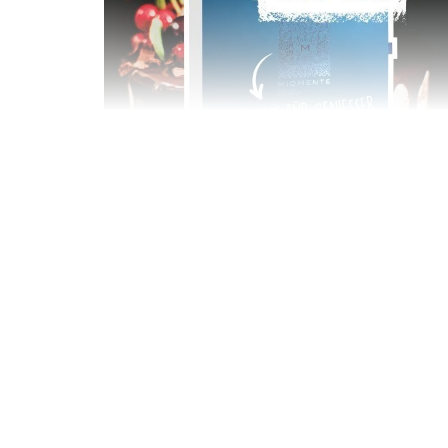
Geschenkbox 100€
Freie Auswahl aus über 1.600 Events -
Regelmäßige Termine garantiert
Deutschland & Österreich
Gutschein 3 Jahre gültig