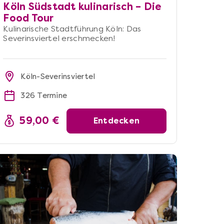
Köln Südstadt kulinarisch – Die
Food Tour
Kulinarische Stadtführung Köln: Das
Severinsviertel erschmecken!
Köln-Severinsviertel
326 Termine
59,00 €
Entdecken