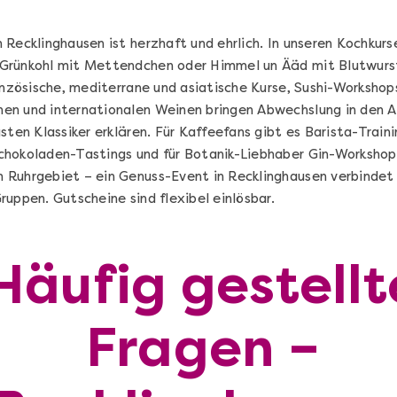
69,00 €
Entdecken
Recklinghausen ist herzhaft und ehrlich. In unseren Kochkurse
Grünkohl mit Mettendchen oder Himmel un Ääd mit Blutwurst
ranzösische, mediterrane und asiatische Kurse, Sushi-Worksho
en und internationalen Weinen bringen Abwechslung in den A
sten Klassiker erklären. Für Kaffeefans gibt es Barista-Trai
chokoladen-Tastings und für Botanik-Liebhaber Gin-Workshop
 Ruhrgebiet – ein Genuss-Event in Recklinghausen verbindet
uppen. Gutscheine sind flexibel einlösbar.
Häufig gestellt
Sushi Selber Machen - DIY-Set
Fragen –
n
Sushi Starter Set: DIY-Box mit Videokurs