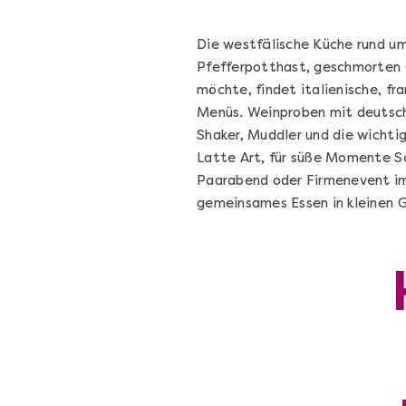
100,00 €
Entdecken
Die westfälische Küche rund um 
Pfefferpotthast, geschmorten 
möchte, findet italienische, f
Menüs. Weinproben mit deutsch
Shaker, Muddler und die wichtig
Latte Art, für süße Momente S
Paarabend oder Firmenevent im
gemeinsames Essen in kleinen Gr
Die beste Pizza@Home
Vom richtigen Kneten und dem perfekte
Sugo: Pizza ideale im Online-Kochkurs