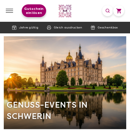
Gutschein
einlösen
Jahre gültig
Gleich ausdrucken
Geschenkbox
GENUSS-EVENTS IN
SCHWERIN