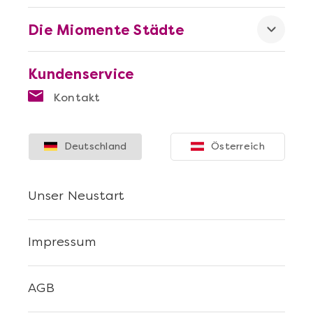
Die Miomente Städte
Kundenservice
Kontakt
Mehr anzeigen
Die beste Pizza@Home
Deutschland
Österreich
Unser Neustart
Impressum
AGB