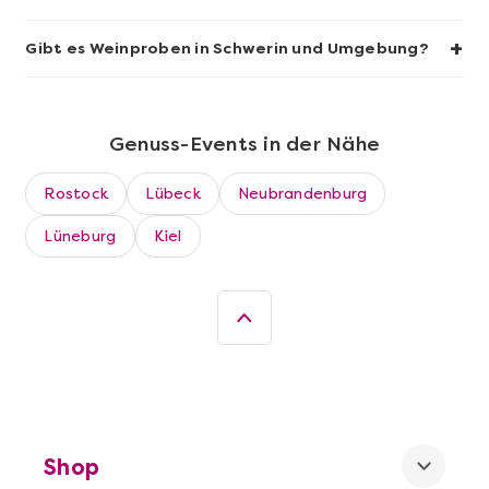
Sushi-Kochkurs@Home
+
Gibt es Weinproben in Schwerin und Umgebung?
Genuss-Events in der Nähe
Rostock
Lübeck
Neubrandenburg
Lüneburg
Kiel
Mehr anzeigen
Wein- & Käse-Genuss@Home für 2
Shop