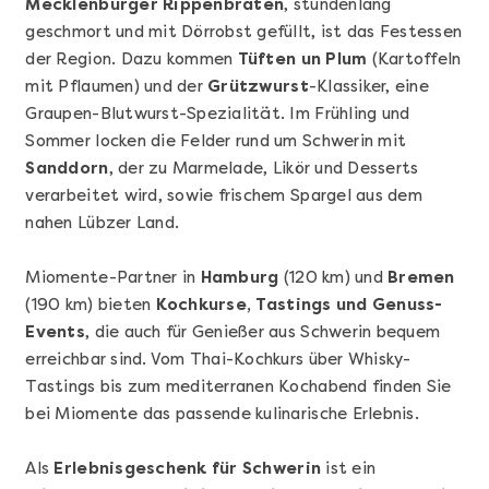
Mecklenburger Rippenbraten
, stundenlang
geschmort und mit Dörrobst gefüllt, ist das Festessen
der Region. Dazu kommen
Tüften un Plum
(Kartoffeln
mit Pflaumen) und der
Grützwurst
-Klassiker, eine
Graupen-Blutwurst-Spezialität. Im Frühling und
Sommer locken die Felder rund um Schwerin mit
Sanddorn
, der zu Marmelade, Likör und Desserts
verarbeitet wird, sowie frischem Spargel aus dem
nahen Lübzer Land.
Mehr anzeigen
Sushi Basic Kurs Bonn
Miomente-Partner in
Hamburg
(120 km) und
Bremen
(190 km) bieten
Kochkurse, Tastings und Genuss-
Events
, die auch für Genießer aus Schwerin bequem
erreichbar sind. Vom Thai-Kochkurs über Whisky-
Tastings bis zum mediterranen Kochabend finden Sie
bei Miomente das passende kulinarische Erlebnis.
Als
Erlebnisgeschenk für Schwerin
ist ein