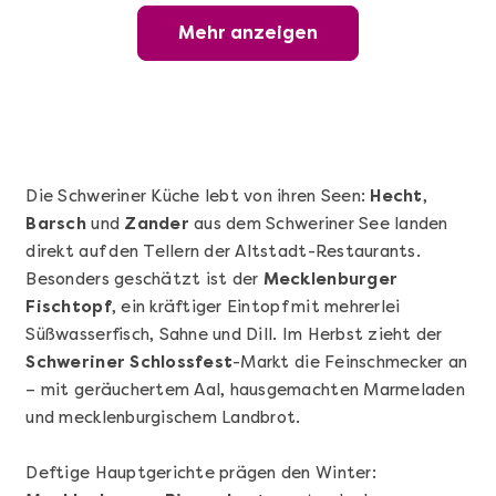
Mehr anzeigen
Offene Weinprobe
Die Schweriner Küche lebt von ihren Seen:
Hecht
,
Barsch
und
Zander
aus dem Schweriner See landen
direkt auf den Tellern der Altstadt-Restaurants.
Besonders geschätzt ist der
Mecklenburger
Fischtopf
, ein kräftiger Eintopf mit mehrerlei
Süßwasserfisch, Sahne und Dill. Im Herbst zieht der
Schweriner Schlossfest
-Markt die Feinschmecker an
Mehr anzeigen
– mit geräuchertem Aal, hausgemachten Marmeladen
Wunderschöner Weinabend
und mecklenburgischem Landbrot.
Deftige Hauptgerichte prägen den Winter: