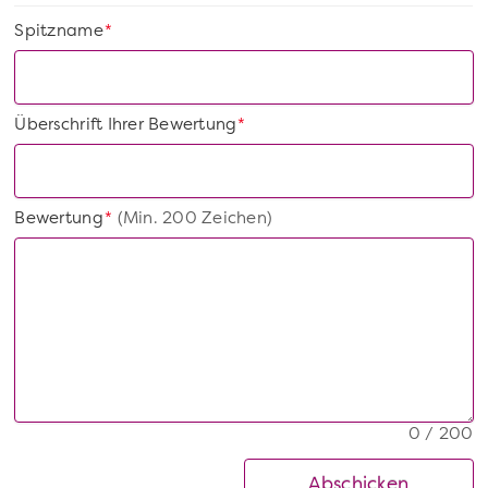
Spitzname
*
Überschrift Ihrer Bewertung
*
Bewertung
(Min. 200 Zeichen)
*
0 / 200
Abschicken