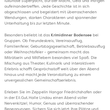
luxuriöse Superyacht, auf der Macht, Geld und Intrigen
aufeinandertreffen. Jede Geschichte ist in sich
abgeschlossen und begeistert mit überraschenden
Wendungen, starken Charakteren und spannender
Unterhaltung bis zur letzten Minute.
Besonders beliebt ist das
Krimidinner Bodensee
bei
Gruppen. Ob Freundeskreis, Vereinsausflug,
Familienfeier, Geburtstagsgesellschaft, Betriebsausflug
oder Weihnachtsfeier – gemeinsam macht das
Miträtseln und Mitfiebern besonders viel Spaß. Die
Mischung aus Theater, Kulinarik und interaktivem
Erlebnis schafft Gesprächsstoff weit über den Abend
hinaus und macht jede Veranstaltung zu einem
unvergesslichen Gemeinschaftserlebnis.
Erleben Sie im Zeppelin Hangar Friedrichshafen oder
in der Eil.Gut.Halle Lindau einen Abend voller
Nervenkitzel, Humor, Genuss und überraschender
Begegnungen. Sichern Sie sich jetzt Ihre Plätze und