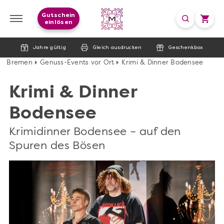
Gutschein
einlösen
Jahre gültig
Gleich ausdrucken
Geschenkbox
Bremen
Genuss-Events vor Ort
Krimi & Dinner Bodensee
Krimi & Dinner
Bodensee
Krimidinner Bodensee – auf den
Spuren des Bösen