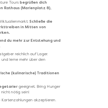
nture Tours
begrüßen dich
n Rathaus (Marienplatz 8),
Viktualienmarkt:
Schließe die
rkttreiben in Mitten von
rken.
rend du mehr zur Entstehung und
.
geber reichlich auf Lager.
 und lerne mehr über den
sche (kulinarische) Traditionen
Vegetarier
geeignet. Bring Hunger
nicht nötig sein!
ne Kartenzahlungen akzeptieren.