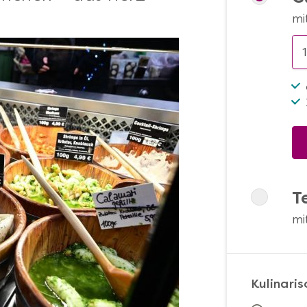
mi
T
mi
Kulinari