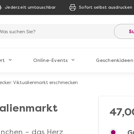
Jederzeit umtauschbar
Sofort selbst ausdrucken
S
rt
Online-Events
Geschenkideen
ecker: Viktualienmarkt erschmecken
ualienmarkt
47,0
ünchen – das Herz
G