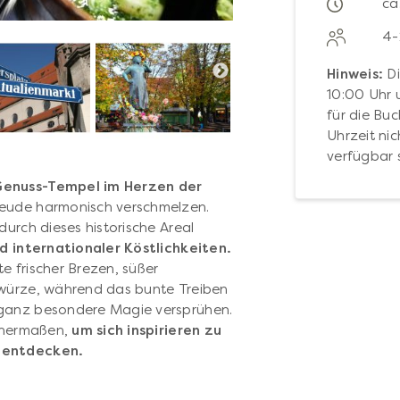
ca
4-
Hinweis:
Di
10:00 Uhr 
für die Bu
Uhrzeit nic
verfügbar 
 Genuss-Tempel im Herzen der
reude harmonisch verschmelzen.
durch dieses historische Areal
d internationaler Köstlichkeiten.
e frischer Brezen, süßer
ewürze, während das bunte Treiben
 ganz besondere Magie versprühen.
ichermaßen,
um sich inspirieren zu
u entdecken.