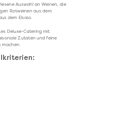
rlesene Auswahl an Weinen, die
tigen Rotweinen aus dem
aus dem Elsass.
tes Deluxe-Catering mit
aisonale Zutaten und feine
s machen.
kriterien: