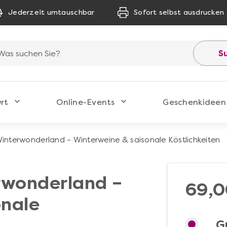
Jederzeit umtauschbar
Sofort selbst ausdrucken
S
rt
Online-Events
Geschenkideen
Winterwonderland – Winterweine & saisonale Köstlichkeiten
rwonderland –
69,0
onale
G