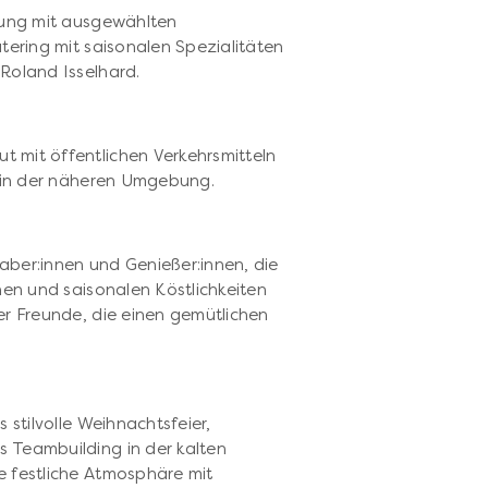
tung mit ausgewählten
tering mit saisonalen Spezialitäten
Roland Isselhard.
 mit öffentlichen Verkehrsmitteln
e in der näheren Umgebung.
p
aber:innen und Genießer:innen, die
nen und saisonalen Köstlichkeiten
er Freunde, die einen gemütlichen
 stilvolle Weihnachtsfeier,
 Teambuilding in der kalten
e festliche Atmosphäre mit