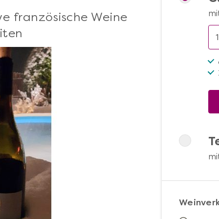
mi
ive französische Weine
iten
T
mi
Weinver