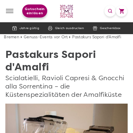
Gutschein
einlösen
Jahre gültig
Gleich ausdrucken
Geschenkbox
Bremen
Genuss-Events vor Ort
Pastakurs Sapori d'Amalfi
Pastakurs Sapori
d'Amalfi
Scialatielli, Ravioli Capresi & Gnocchi
alla Sorrentina – die
Küstenspezialitäten der Amalfiküste