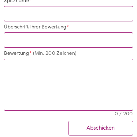
Spitzname
*
Überschrift Ihrer Bewertung
*
Bewertung
(Min. 200 Zeichen)
*
0 / 200
Abschicken