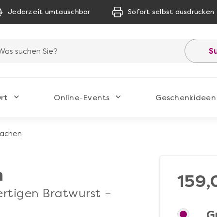
Jederzeit umtauschbar
Sofort selbst ausdrucken
S
rt
Online-Events
Geschenkideen
machen
n
159,
ertigen Bratwurst –
G