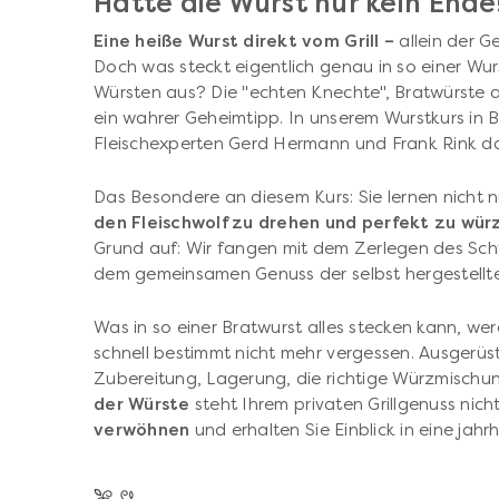
Hätte die Wurst nur kein Ende
Eine heiße Wurst direkt vom Grill –
allein der 
Doch was steckt eigentlich genau in so einer Wu
Würsten aus? Die "echten Knechte", Bratwürste a
ein wahrer Geheimtipp. In unserem Wurstkurs in 
Fleischexperten Gerd Hermann und Frank Rink da
Das Besondere an diesem Kurs: Sie lernen nicht 
den Fleischwolf zu drehen und perfekt zu wür
Grund auf: Wir fangen mit dem Zerlegen des Sc
dem gemeinsamen Genuss der selbst hergestellt
Was in so einer Bratwurst alles stecken kann, we
schnell bestimmt nicht mehr vergessen. Ausgerü
Zubereitung, Lagerung, die richtige Würzmisch
der Würste
steht Ihrem privaten Grillgenuss nic
verwöhnen
und erhalten Sie Einblick in eine jah