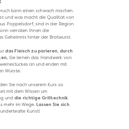
!
Geruch kann einen schwach machen.
rst und was macht die Qualität von
us Poppelsdorf, sind in der Region
Bonn verraten Ihnen die
s Geheimnis hinter der Bratwurst.
nur
das Fleisch zu parieren, durch
zen,
Sie lernen das Handwerk von
hweinestückes an und enden mit
en Würste.
rden Sie nach unserem Kurs so
stet mit dem Wissen um
ung und
die richtige Grilltechnik
hts mehr im Wege.
Lassen Sie sich
rhundertealte Kunst!