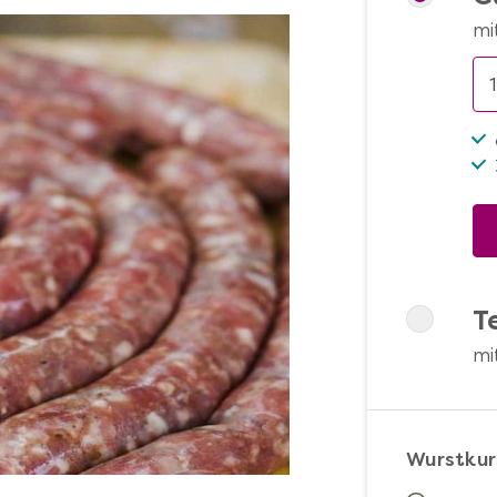
mi
T
mi
Wurstkur