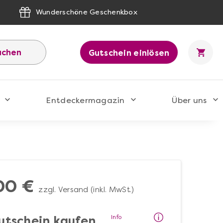
Wunderschöne Geschenkbox
uchen
Gutschein einlösen
Entdeckermagazin
Über uns
00 €
zzgl. Versand (inkl. MwSt.)
Info
utschein kaufen