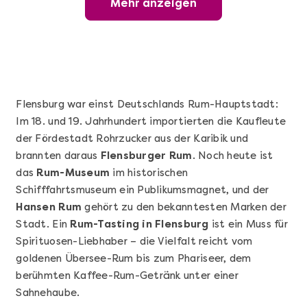
Mehr anzeigen
Offene Weinprobe
Flensburg war einst Deutschlands Rum-Hauptstadt:
Im 18. und 19. Jahrhundert importierten die Kaufleute
der Fördestadt Rohrzucker aus der Karibik und
brannten daraus
Flensburger Rum
. Noch heute ist
das
Rum-Museum
im historischen
Schifffahrtsmuseum ein Publikumsmagnet, und der
Hansen Rum
gehört zu den bekanntesten Marken der
Mehr anzeigen
Stadt. Ein
Rum-Tasting in Flensburg
ist ein Muss für
Wunderschöner Weinabend
Spirituosen-Liebhaber – die Vielfalt reicht vom
goldenen Übersee-Rum bis zum Phariseer, dem
berühmten Kaffee-Rum-Getränk unter einer
Sahnehaube.