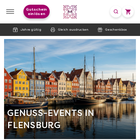
Gutschein
einlösen
Jahre gültig
Gleich ausdrucken
Geschenkbox
GENUSS-EVENTS IN
FLENSBURG