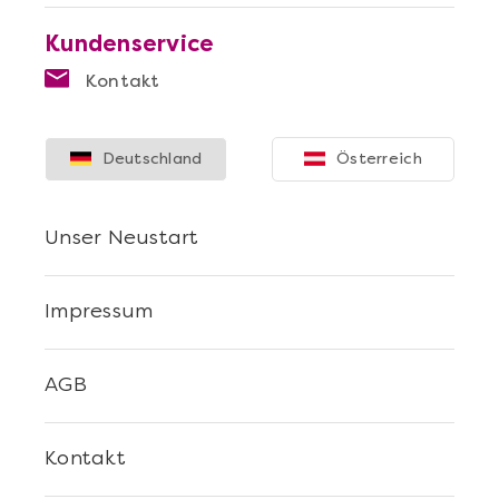
Kundenservice
Kontakt
Deutschland
Österreich
Mehr anzeigen
Die beste Pizza@Home
Unser Neustart
Impressum
AGB
Kontakt