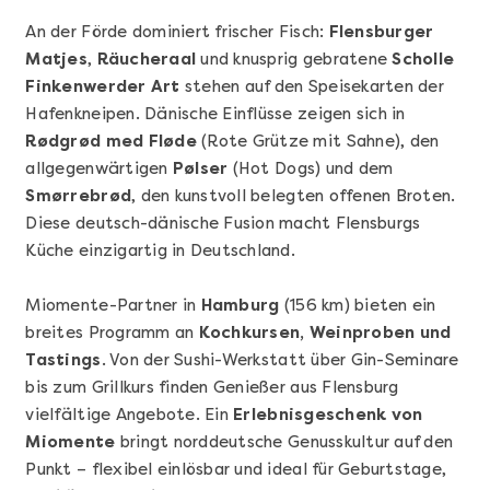
An der Förde dominiert frischer Fisch:
Flensburger
Matjes
,
Räucheraal
und knusprig gebratene
Scholle
Finkenwerder Art
stehen auf den Speisekarten der
Hafenkneipen. Dänische Einflüsse zeigen sich in
Rødgrød med Fløde
(Rote Grütze mit Sahne), den
allgegenwärtigen
Pølser
(Hot Dogs) und dem
Smørrebrød
, den kunstvoll belegten offenen Broten.
Mehr anzeigen
Diese deutsch-dänische Fusion macht Flensburgs
Sushi Basic Kurs Bonn
Küche einzigartig in Deutschland.
Miomente-Partner in
Hamburg
(156 km) bieten ein
breites Programm an
Kochkursen, Weinproben und
Tastings
. Von der Sushi-Werkstatt über Gin-Seminare
bis zum Grillkurs finden Genießer aus Flensburg
vielfältige Angebote. Ein
Erlebnisgeschenk von
Miomente
bringt norddeutsche Genusskultur auf den
Punkt – flexibel einlösbar und ideal für Geburtstage,