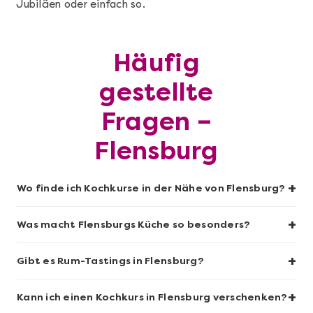
Jubiläen oder einfach so.
Mehr anzeigen
Häufig
Geschenkbox 100€
gestellte
Fragen –
Flensburg
+
Wo finde ich Kochkurse in der Nähe von Flensburg?
+
Was macht Flensburgs Küche so besonders?
+
Gibt es Rum-Tastings in Flensburg?
Mehr anzeigen
+
Sushi-Kochkurs@Home
Kann ich einen Kochkurs in Flensburg verschenken?