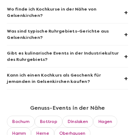
Wo finde ich Kochkurse in der Nähe von
Wein- & Käse-Genuss@Home für 2
+
Gelsenkirchen?
Was sind typische Ruhrgebiets-Gerichte aus
+
Gelsenkirchen?
Gibt es kulinarische Events in der Industriekultur
+
des Ruhrgebiets?
Kann ich einen Kochkurs als Geschenk für
+
jemanden in Gelsenkirchen kaufen?
Mehr anzeigen
Genuss-Events in der Nähe
Die beste Pizza@Home
Bochum
Bottrop
Dinslaken
Hagen
Hamm
Herne
Oberhausen