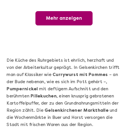
Mehr anzeigen
Mehr anzeigen
Wunderschöner Weinabend
Die Küche des Ruhrgebiets ist ehrlich, herzhaft und
von der Arbeiterkultur geprägt. In Gelsenkirchen trifft
man auf Klassiker wie
Currywurst mit Pommes
– an
der Bude nebenan, wie es sich im Pott gehört –,
Pumpernickel
mit deftigem Aufschnitt und den
berühmten
Pillekuchen
, einen knusprig gebratenen
Kartoffelpuffer, der zu den Grundnahrungsmitteln der
Mehr anzeigen
Region zählt. Die
Gelsenkirchener Markthalle
und
Sushi Basic Kurs Bonn
die Wochenmärkte in Buer und Horst versorgen die
Stadt mit frischen Waren aus der Region.