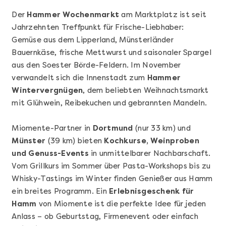
Der
Hammer Wochenmarkt
am Marktplatz ist seit
Jahrzehnten Treffpunkt für Frische-Liebhaber:
Gemüse aus dem Lipperland, Münsterländer
Bauernkäse, frische Mettwurst und saisonaler Spargel
aus den Soester Börde-Feldern. Im November
verwandelt sich die Innenstadt zum
Hammer
Wintervergnügen
, dem beliebten Weihnachtsmarkt
Mehr anzeigen
mit Glühwein, Reibekuchen und gebrannten Mandeln.
Geschenkbox 100€
Miomente-Partner in
Dortmund
(nur 33 km) und
Münster
(39 km) bieten
Kochkurse, Weinproben
und Genuss-Events
in unmittelbarer Nachbarschaft.
Vom Grillkurs im Sommer über Pasta-Workshops bis zu
Whisky-Tastings im Winter finden Genießer aus Hamm
ein breites Programm. Ein
Erlebnisgeschenk für
Hamm
von Miomente ist die perfekte Idee für jeden
Anlass – ob Geburtstag, Firmenevent oder einfach