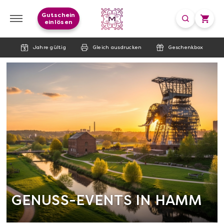
Gutschein
einlösen
Jahre gültig
Gleich ausdrucken
Geschenkbox
GENUSS-EVENTS IN HAMM