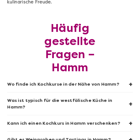
kulinarische Freude.
Mehr anzeigen
Häufig
Sushi-Kochkurs@Home
gestellte
Fragen –
Hamm
+
Wo finde ich Kochkurse in der Nähe von Hamm?
Was ist typisch für die westfälische Küche in
+
Hamm?
Mehr anzeigen
+
Kann ich einen Kochkurs in Hamm verschenken?
Wein- & Käse-Genuss@Home für 2
+
Gibt es Weinproben und Tastings in Hamm?