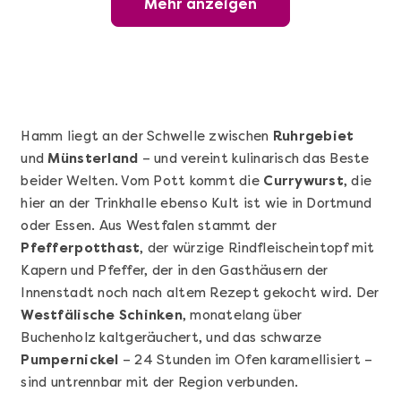
Mehr anzeigen
Wunderschöner Weinabend
Hamm liegt an der Schwelle zwischen
Ruhrgebiet
und
Münsterland
– und vereint kulinarisch das Beste
beider Welten. Vom Pott kommt die
Currywurst
, die
hier an der Trinkhalle ebenso Kult ist wie in Dortmund
oder Essen. Aus Westfalen stammt der
Pfefferpotthast
, der würzige Rindfleischeintopf mit
Kapern und Pfeffer, der in den Gasthäusern der
Mehr anzeigen
Innenstadt noch nach altem Rezept gekocht wird. Der
Sushi Basic Kurs Bonn
Westfälische Schinken
, monatelang über
Buchenholz kaltgeräuchert, und das schwarze
Pumpernickel
– 24 Stunden im Ofen karamellisiert –
sind untrennbar mit der Region verbunden.