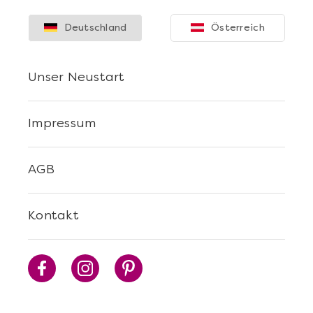
Deutschland
Österreich
Unser Neustart
Impressum
Mehr anzeigen
AGB
Die beste Pizza@Home
Kontakt