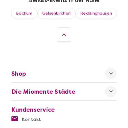
Genuss-Events in der Nähe
Wein- & Käse-Genuss@Home für 2
Bochum
Gelsenkirchen
Recklinghausen
Shop
Die Miomente Städte
Mehr anzeigen
Dortmund erschmecken
Kundenservice
Kontakt