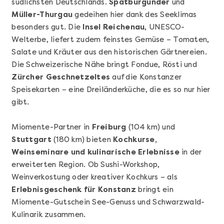
südlichsten Deutschlands.
Spätburgunder
und
Müller-Thurgau
gedeihen hier dank des Seeklimas
besonders gut. Die
Insel Reichenau
, UNESCO-
Welterbe, liefert zudem feinstes Gemüse – Tomaten,
Salate und Kräuter aus den historischen Gärtnereien.
Die Schweizerische Nähe bringt Fondue, Rösti und
Zürcher Geschnetzeltes
auf die Konstanzer
Speisekarten – eine Dreiländerküche, die es so nur hier
Mehr anzeigen
gibt.
Geschenkbox 100€
Miomente-Partner in
Freiburg
(104 km) und
Stuttgart
(180 km) bieten
Kochkurse,
Weinseminare und kulinarische Erlebnisse
in der
erweiterten Region. Ob Sushi-Workshop,
Weinverkostung oder kreativer Kochkurs – als
Erlebnisgeschenk für Konstanz
bringt ein
Miomente-Gutschein See-Genuss und Schwarzwald-
Kulinarik zusammen.