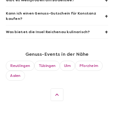
+
Gibt es Weinproben am Bodensee?
Kann ich einen Genuss-Gutschein für Konstanz
+
kaufen?
+
Was bietet die Insel Reichenau kulinarisch?
Genuss-Events in der Nähe
Reutlingen
Tübingen
Ulm
Pforzheim
Mehr anzeigen
Aalen
Die beste Pizza@Home