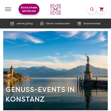
Gutschein
einlösen
Jahre gültig
Gleich ausdrucken
Geschenkbox
GENUSS-EVENTS IN
KONSTANZ