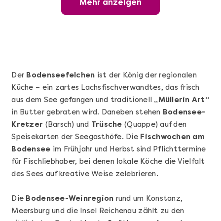
Mehr anzeigen
Wunderschöner Weinabend
Der
Bodenseefelchen
ist der König der regionalen
Küche – ein zartes Lachsfischverwandtes, das frisch
aus dem See gefangen und traditionell
„Müllerin Art“
in Butter gebraten wird. Daneben stehen
Bodensee-
Kretzer
(Barsch) und
Trüsche
(Quappe) auf den
Speisekarten der Seegasthöfe. Die
Fischwochen am
Bodensee
im Frühjahr und Herbst sind Pflichttermine
Mehr anzeigen
für Fischliebhaber, bei denen lokale Köche die Vielfalt
Sushi Basic Kurs Bonn
des Sees auf kreative Weise zelebrieren.
Die
Bodensee-Weinregion
rund um Konstanz,
Meersburg und die Insel Reichenau zählt zu den