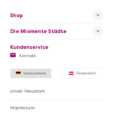
Shop
Die Miomente Städte
Mehr anzeigen
Sushi Selber Machen - DIY-Set
Kundenservice
Kontakt
Deutschland
Österreich
Unser Neustart
Impressum