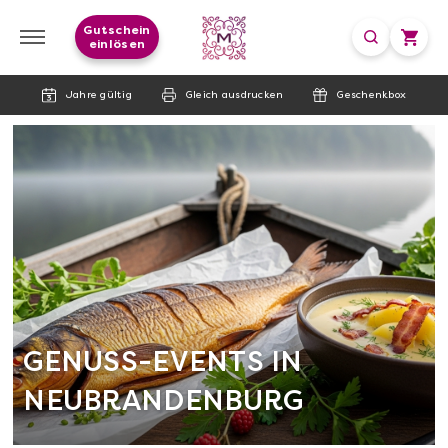
Gutschein
einlösen
Jahre gültig
Gleich ausdrucken
Geschenkbox
GENUSS-EVENTS IN
NEUBRANDENBURG